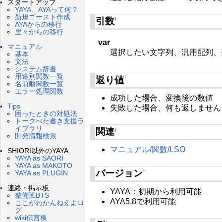
スタートアップ
YAYA、AYAって何？
新規ゴースト作成
引数
†
AYAからの移行
里々からの移行
var
マニュアル
選択したい文字列、汎用配列、
基本
文法
システム辞書
用途別関数一覧
返り値
†
名前順関数一覧
エラー処理関数
成功した場合、変換後の数値
Tips
失敗した場合、何も返しません（
困ったときの対処法
トークべた書き支援ラ
イブラリ
関連
†
開発情報検索
マニュアル/関数/LSO
SHIORI以外のYAYA
YAYA as SAORI
YAYA as MAKOTO
バージョン
†
YAYA as PLUGIN
連絡・掲示板
YAYA：初期から利用可能
整備班BTS
AYA5.8で利用可能
ここがわかんねえよロ
グ
wiki伝言板