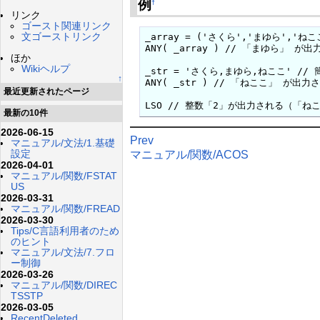
例
†
リンク
ゴースト関連リンク
文ゴーストリンク
_array = ('さくら','まゆら','ねこ
ANY( _array ) // 「まゆら」
ほか
Wikiヘルプ
_str = 'さくら,まゆら,ねここ' //
↑
ANY( _str ) // 「ねここ」 が
最近更新されたページ
LSO // 整数「2」が出力される（「
最新の10件
2026-06-15
Prev
マニュアル/文法/1.基礎
設定
マニュアル/関数/ACOS
2026-04-01
マニュアル/関数/FSTAT
US
2026-03-31
マニュアル/関数/FREAD
2026-03-30
Tips/C言語利用者のため
のヒント
マニュアル/文法/7.フロ
ー制御
2026-03-26
マニュアル/関数/DIREC
TSSTP
2026-03-05
RecentDeleted