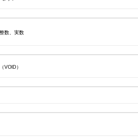
整数、実数
VOID）