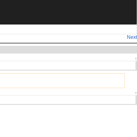
Next
↑
↑