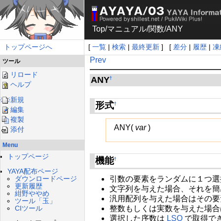
Top
/
マニュアル
/
関数
/
ANY
トップページへ
[
一覧
|
検索
|
最終更新
] [
差分
|
履歴
|
凍
Prev
ツール
リロード
ANY
†
ヘルプ
新規
形式
†
編集
複製
ANY(
var
)
添付
Menu
トップページ
機能
†
YAYA配布ページ
引数の要素をランダムに１つ選
ダウンロードページ
更新履歴
文字列を与えた場合、それを簡
紺野ややめ
汎用配列を与えた場合はその要
ツール「玉」
整数もしくは実数を与えた場合
CIツール
選択した序数は
LSO
で取得で