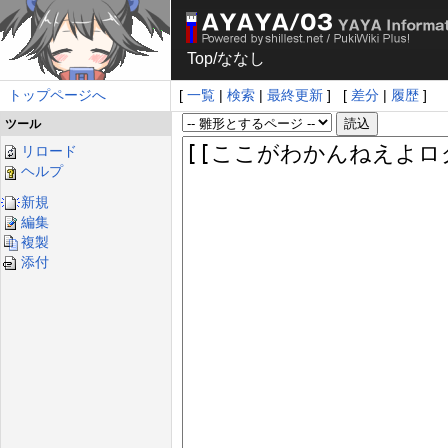
Top
/
ななし
トップページへ
[
一覧
|
検索
|
最終更新
] [
差分
|
履歴
]
ツール
リロード
ヘルプ
新規
編集
複製
添付