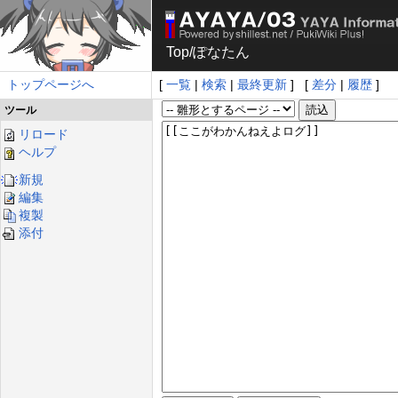
Top
/
ぽなたん
トップページへ
[
一覧
|
検索
|
最終更新
] [
差分
|
履歴
]
ツール
リロード
ヘルプ
新規
編集
複製
添付