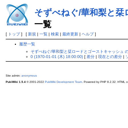
そずべねぐ/華和梨と栞
一覧
[
トップ
] [
新規
|
一覧
|
検索
|
最終更新
|
ヘルプ
]
履歴一覧
そずべねぐ/華和梨と栞ロードとゴーストキャッシュ 
0 (1970-01-01 (木) 18:00:00)
[
差分
|
現在との差分
|
Site admin:
anonymous
PukiWiki 1.5.4
© 2001-2022
PukiWiki Development Team
. Powered by PHP 8.2.32. HTML co