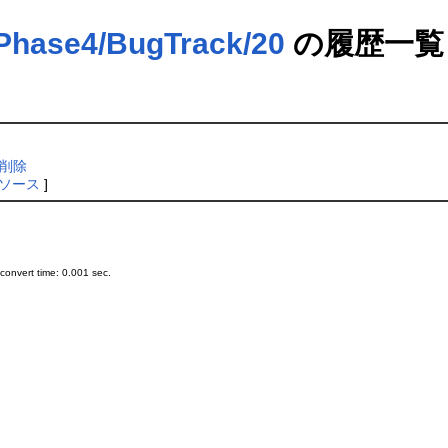
ase4/BugTrack/20
の履歴一覧
を削除
ソース
]
onvert time: 0.001 sec.