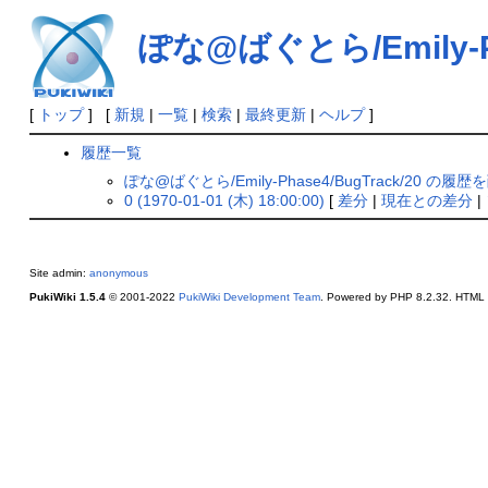
ぽな@ばぐとら/Emily-Ph
[
トップ
] [
新規
|
一覧
|
検索
|
最終更新
|
ヘルプ
]
履歴一覧
ぽな@ばぐとら/Emily-Phase4/BugTrack/20 の履歴
0 (1970-01-01 (木) 18:00:00)
[
差分
|
現在との差分
|
Site admin:
anonymous
PukiWiki 1.5.4
© 2001-2022
PukiWiki Development Team
. Powered by PHP 8.2.32. HTML c