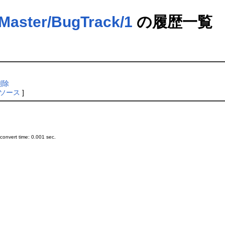
ter/BugTrack/1
の履歴一覧
削除
ソース
]
onvert time: 0.001 sec.