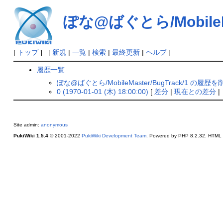
ぽな@ばぐとら/MobileMas
[
トップ
] [
新規
|
一覧
|
検索
|
最終更新
|
ヘルプ
]
履歴一覧
ぽな@ばぐとら/MobileMaster/BugTrack/1 の履歴を
0 (1970-01-01 (木) 18:00:00)
[
差分
|
現在との差分
|
Site admin:
anonymous
PukiWiki 1.5.4
© 2001-2022
PukiWiki Development Team
. Powered by PHP 8.2.32. HTML c