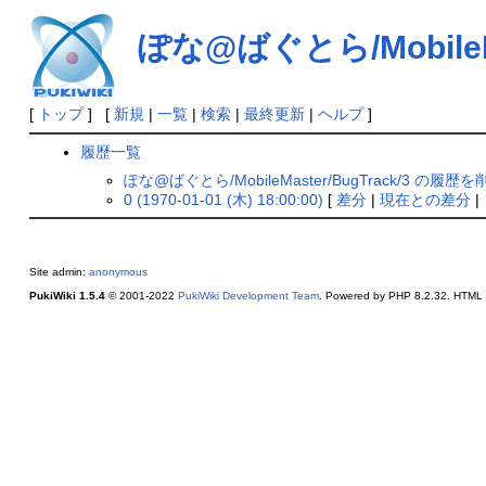
ぽな@ばぐとら/MobileMas
[
トップ
] [
新規
|
一覧
|
検索
|
最終更新
|
ヘルプ
]
履歴一覧
ぽな@ばぐとら/MobileMaster/BugTrack/3 の履歴を
0 (1970-01-01 (木) 18:00:00)
[
差分
|
現在との差分
|
Site admin:
anonymous
PukiWiki 1.5.4
© 2001-2022
PukiWiki Development Team
. Powered by PHP 8.2.32. HTML c