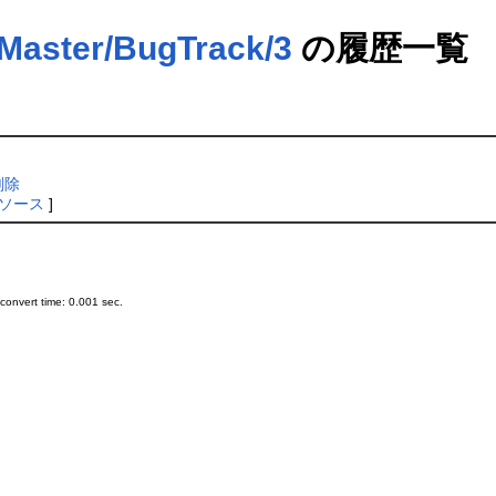
ter/BugTrack/3
の履歴一覧
削除
ソース
]
onvert time: 0.001 sec.