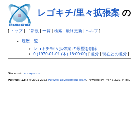
レゴキチ/里々拡張案
の
[
トップ
] [
新規
|
一覧
|
検索
|
最終更新
|
ヘルプ
]
履歴一覧
レゴキチ/里々拡張案 の履歴を削除
0 (1970-01-01 (木) 18:00:00)
[
差分
|
現在との差分
|
Site admin:
anonymous
PukiWiki 1.5.4
© 2001-2022
PukiWiki Development Team
. Powered by PHP 8.2.32. HTML c