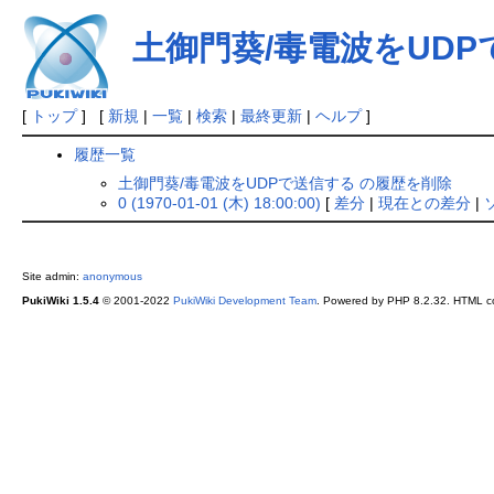
土御門葵/毒電波をUD
[
トップ
] [
新規
|
一覧
|
検索
|
最終更新
|
ヘルプ
]
履歴一覧
土御門葵/毒電波をUDPで送信する の履歴を削除
0 (1970-01-01 (木) 18:00:00)
[
差分
|
現在との差分
|
Site admin:
anonymous
PukiWiki 1.5.4
© 2001-2022
PukiWiki Development Team
. Powered by PHP 8.2.32. HTML co