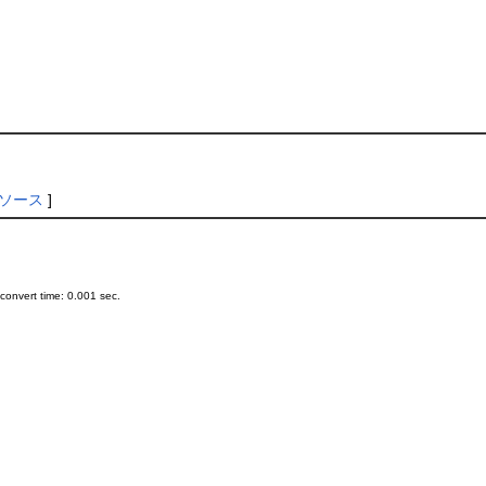
ソース
]
onvert time: 0.001 sec.