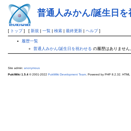
普通人みかん/誕生日を
[
トップ
] [
新規
|
一覧
|
検索
|
最終更新
|
ヘルプ
]
履歴一覧
普通人みかん/誕生日を祝わせる
の履歴はありません
Site admin:
anonymous
PukiWiki 1.5.4
© 2001-2022
PukiWiki Development Team
. Powered by PHP 8.2.32. HTML c