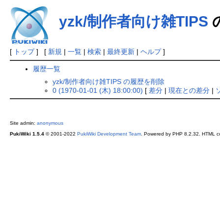
yzk/制作者向け雑TIPS
[
トップ
] [
新規
|
一覧
|
検索
|
最終更新
|
ヘルプ
]
履歴一覧
yzk/制作者向け雑TIPS の履歴を削除
0 (1970-01-01 (木) 18:00:00)
[
差分
|
現在との差分
|
Site admin:
anonymous
PukiWiki 1.5.4
© 2001-2022
PukiWiki Development Team
. Powered by PHP 8.2.32. HTML co