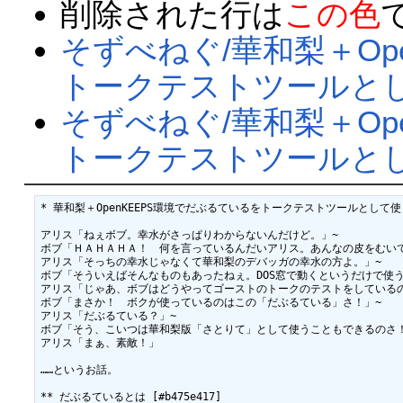
削除された行は
この色
そずべねぐ/華和梨＋Op
トークテストツールと
そずべねぐ/華和梨＋Op
トークテストツールとし
* 華和梨＋OpenKEEPS環境でだぶるているをトークテストツールとして使う方法
アリス「ねぇボブ。幸水がさっぱりわからないんだけど。」~

ボブ「ＨＡＨＡＨＡ！　何を言っているんだいアリス。あんなの皮をむいて
アリス「そっちの幸水じゃなくて華和梨のデバッガの幸水の方よ。」~

ボブ「そういえばそんなものもあったねぇ。DOS窓で動くというだけで使う
アリス「じゃあ、ボブはどうやってゴーストのトークのテストをしているの
ボブ「まさか！　ボクが使っているのはこの「だぶるている」さ！」~

アリス「だぶるている？」~

ボブ「そう、こいつは華和梨版「さとりて」として使うこともできるのさ！
アリス「まぁ、素敵！」

……というお話。

** だぶるているとは [#b475e417]
