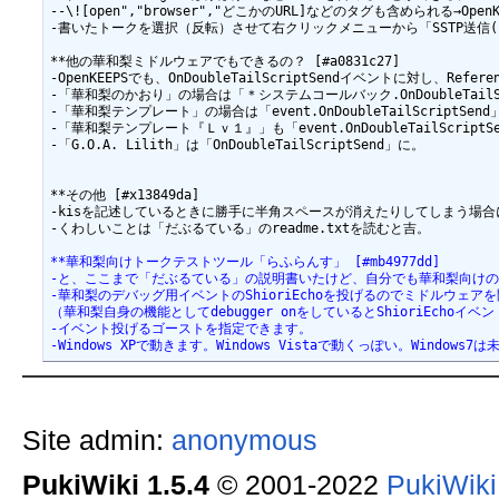
--\![open","browser","どこかのURL]などのタグも含められる→
-書いたトークを選択（反転）させて右クリックメニューから「SSTP送信(
**他の華和梨ミドルウェアでもできるの？ [#a0831c27]

-OpenKEEPSでも、OnDoubleTailScriptSendイベントに対し、
-「華和梨のかおり」の場合は「＊システムコールバック.OnDoubleTailS
-「華和梨テンプレート」の場合は「event.OnDoubleTailScriptSe
-「華和梨テンプレート『Ｌｖ１』」も「event.OnDoubleTailScript
-「G.O.A. Lilith」は「OnDoubleTailScriptSend」に。

**その他 [#x13849da]

-kisを記述しているときに勝手に半角スペースが消えたりしてしまう場
-くわしいことは「だぶるている」のreadme.txtを読むと吉。

**華和梨向けトークテストツール「らふらんす」 [#mb4977dd]
-と、ここまで「だぶるている」の説明書いたけど、自分でも華和梨向けのトークテス
-華和梨のデバッグ用イベントのShioriEchoを投げるのでミドルウェアを問
（華和梨自身の機能としてdebugger onをしているとShioriEcho
-イベント投げるゴーストを指定できます。
-Windows XPで動きます。Windows Vistaで動くっぽい。Windows7
Site admin:
anonymous
PukiWiki 1.5.4
© 2001-2022
PukiWik