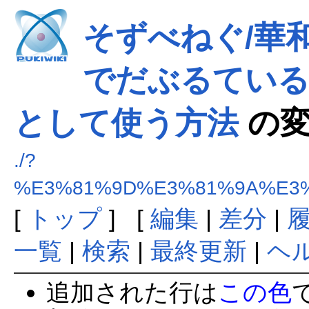
そずべねぐ/華和
でだぶるている
として使う方法
の変
./?
%E3%81%9D%E3%81%9A%E3
[
トップ
] [
編集
|
差分
|
一覧
|
検索
|
最終更新
|
ヘ
追加された行は
この色