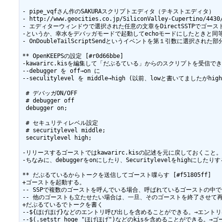
- pipe_vqfさん作のSAKURAスクリプトエディタ（テキストエディタ）

- http://www.geocities.co.jp/SiliconValley-Cupertino/4430/
- エディターウィンドウで選択された任意の文章をDirectSSTPでゴーストに送
-というか、幸水をデバッガモードで起動してechoモードにしたときと同等の動きに
- OnDoubleTailScriptSendというイベントを第１引数に選択された部
** OpenKEEPSの設定 [#r0d66bbe]

-kawarirc.kisを編集して「だぶるている」からのスクリプトを受信で
--debugger を off→on に

--seculitylevel を middle→high (以前、lowと書いてましたがh
 # デバッガON/OFF

 # debugger off

 debugger on;

 # セキュリティレベル設定

 # securitylevel middle;

 securitylevel high;

-リリースするゴーストではkawarirc.kisの記述を元に戻しておくこと。''特
-ちなみに、debuggerをonにしたり、Securitylevelをhighにした
** だぶるているからトークを送信してゴースト喋らす [#f51805ff]

+ゴーストを起動する。

-- SSPで複数のゴーストを呼んでいる場合、呼ばれているゴーストの中で
-- 他のゴーストも立たせたい場合は、一旦、そのゴーストを終了させて再
+だぶるているでトークを書く

--${ほげほげ}などのエントリ呼び出しを含めることができる。→エント
--$(.setstr hoge "ほげほげ")などのkisを含めることができ