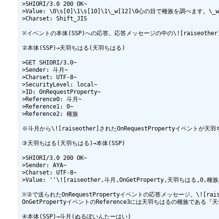
>SHIORI/3.0 200 OK~

>Value: \0\s[0]\1\s[10]\1\_w[12]\0心の目で種族を調べます。\_w
>Charset: Shift_JIS

※イベントの本体(SSP)への応答。応答メッセージの中の\![raiseother
②本体(SSP)→天羽ちはる(天羽ちはる)

>GET SHIORI/3.0~

>Sender: 斗月~

>Charset: UTF-8~

>SecurityLevel: local~

>ID: OnRequestProperty~

>Reference0: 斗月~

>Reference1: 0~

>Reference2: 種族

※斗月から\![raiseother]されたOnRequestPropertyイベントが
③天羽ちはる(天羽ちはる)→本体(SSP)

>SHIORI/3.0 200 OK~

>Sender: AYA~

>Charset: UTF-8~

>Value: ''\![raiseother,斗月,OnGetProperty,天羽ちはる,0,種族
※②で送られたOnRequestPropertyイベントの応答メッセージ。\![rai
OnGetPropertyイベントのReference3には天羽ちはるの種族である
④本体(SSP)→斗月(ぬるぽいんたーはい)
