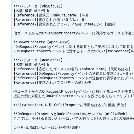
***パラメータ [#h58fb511]

|名前|概要|値の例|h

|Reference0|要求元（sakura.name）|斗月|

|Reference1|要求された側（\0,\1…）|0|

|Reference2|要求されたプロパティ名称（nameとか）|種族|

他ゴーストからのOnRequestPropertyイベントに対応するゴースト作者はOn
**OnGetProperty [#pcb3486c]

-OnRequestPropertyイベントに対する応答として要求元に対して応
-OnRequestPropertyイベントに対するトークの中で\![raiseothe
***パラメータ [#ea9eb5a1]

|名前|概要|値の例|h

|Reference0|応答したゴーストの名前（sakura.name）|天羽ちはる|

|Reference1|OnRequestPropertyイベントの送信者に要求された側（\0
|Reference2|OnRequestPropertyイベントの送信者に要求されたプ
|Reference3|要求されたプロパティの値|天使|

他ゴーストからのOnRequestPropertyイベントに対応するゴースト作者は上
上記の例に対応したOnGetPropertyイベントを投げるさくらスクリプト(
>\![raiseother,斗月,OnGetProperty,天羽ちはる,0,種族,天使]

**OnRequestPropertyとOnGetPropertyのサンプル [#b924d8eb]

ここでは、斗月(ぬるぽいんたーはい)で天羽ちはる(天羽ちはる)の種族を
①斗月(ぬるぽいんたーはい)→本体(SSP)
