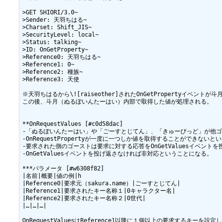
>GET SHIORI/3.0~

>Sender: 天羽ちはる~

>Charset: Shift_JIS~

>SecurityLevel: local~

>Status: talking~

>ID: OnGetProperty~

>Reference0: 天羽ちはる~

>Reference1: 0~

>Reference2: 種族~

>Reference3: 天使

※天羽ちはるから\![raiseother]されたOnGetPropertyイベントが斗
この後、斗月（ぬるぽいんたーはい）内部で取得した値が処理される。

**OnRequestValues [#c0d58dac]

-「ぬるぽいんたーはい」や「ごーすとじてん」、「きゅーぴっど」が他ゴ
-OnRequestPropertyが一度に一つしか値を取得することができ
-要求された側のゴーストは要求に対する応答をOnGetValuesイベントを
-OnGetValuesイベントを投げ返さなければ非対応ということになる。

***パラメータ [#w6308f82]

|名前|概要|値の例|h

|Reference0|要求元（sakura.name）|ごーすとじてん|

|Reference1|要求されたキー名称１|0キャラクター名|

|Reference2|要求されたキー名称２|0世代|

|…|…|…|

OnRequestValuesはReference1以降に１個以上の要求するキーを設定