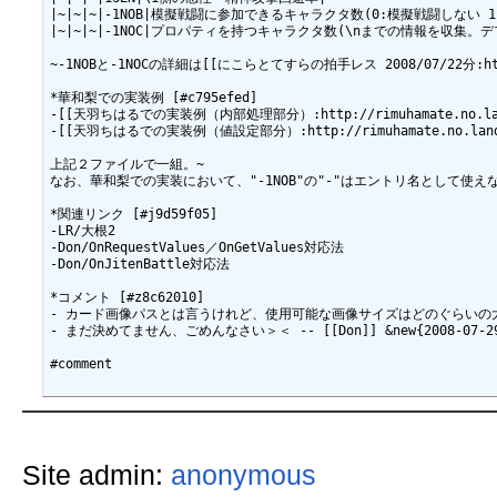
|~|~|~|-1NOB|模擬戦闘に参加できるキャラクタ数(0:模擬戦闘しない 1
|~|~|~|-1NOC|プロパティを持つキャラクタ数(\nまでの情報を収集。デ
~-1NOBと-1NOCの詳細は[[にこらとてすらの拍手レス 2008/07/22分:http:
*華和梨での実装例 [#c795efed]

-[[天羽ちはるでの実装例（内部処理部分）:http://rimuhamate.no.land.to/A
-[[天羽ちはるでの実装例（値設定部分）:http://rimuhamate.no.land.to/Am
上記２ファイルで一組。~

なお、華和梨での実装において、"-1NOB"の"-"はエントリ名として使え
*関連リンク [#j9d59f05]

-LR/大根2

-Don/OnRequestValues／OnGetValues対応法

-Don/OnJitenBattle対応法

*コメント [#z8c62010]

- カード画像パスとは言うけれど、使用可能な画像サイズはどのぐらいの大きさなのだろ
- まだ決めてません、ごめんなさい＞＜ -- [[Don]] &new{2008-07-29 (
Site admin:
anonymous