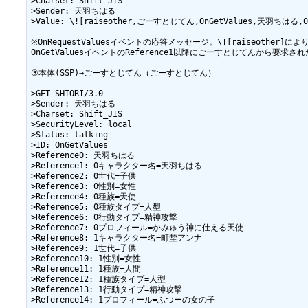
>Charset: Shift_JIS

>Sender: 天羽ちはる

>Value: \![raiseother,ごーすとじてん,OnGetValue
※OnRequestValuesイベントの応答メッセージ。\![raiseother]
OnGetValuesイベントのReference1以降にごーすとじてんから要求
③本体(SSP)→ごーすとじてん（ごーすとじてん）

>GET SHIORI/3.0

>Sender: 天羽ちはる

>Charset: Shift_JIS

>SecurityLevel: local

>Status: talking

>ID: OnGetValues

>Reference0: 天羽ちはる

>Reference1: 0キャラクター名=天羽ちはる

>Reference2: 0世代=子供

>Reference3: 0性別=女性

>Reference4: 0種族=天使

>Reference5: 0種族タイプ=人型

>Reference6: 0行動タイプ=精神攻撃

>Reference7: 0プロフィール=かみゅう神に仕える天使

>Reference8: 1キャラクター名=町埜アンナ

>Reference9: 1世代=子供

>Reference10: 1性別=女性

>Reference11: 1種族=人間

>Reference12: 1種族タイプ=人型

>Reference13: 1行動タイプ=精神攻撃

>Reference14: 1プロフィール=ふつーの女の子
