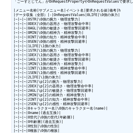
「ごーすとじてん」がOnRequestPropertyやOnRequestValuesで要
|メニュー名称|サブメニュー名|イベント名|要求される値|備考|h

|データ収集（全部）|-|OnRequestValues|0LIFE|\0側の体力|

|~|~|~|0STR|\0側の腕力・物理攻撃力|

|~|~|~|0DEX|\0側の器用さ・物理攻撃命中率|

|~|~|~|0AGL|\0側の敏捷さ・物理攻撃回避率|

|~|~|~|0MIN|\0側の精神力・精神攻撃力|

|~|~|~|0INT|\0側の知力・精神攻撃命中率|

|~|~|~|0SEN|\0側の感性・精神攻撃回避率|

|~|~|~|1LIFE|\1側の体力|

|~|~|~|1STR|\1側の腕力・物理攻撃力|

|~|~|~|1DEX|\1側の器用さ・物理攻撃命中率|

|~|~|~|1AGL|\1側の敏捷さ・物理攻撃回避率|

|~|~|~|1MIN|\1側の精神力・精神攻撃力|

|~|~|~|1INT|\1側の知力・精神攻撃命中率|

|~|~|~|1SEN|\1側の感性・精神攻撃回避率|

|~|~|~|2LIFE|\1側の体力|

|~|~|~|2STR|\p[2]の腕力・物理攻撃力|

|~|~|~|2DEX|\p[2]の器用さ・物理攻撃命中率|

|~|~|~|2AGL|\p[2]の敏捷さ・物理攻撃回避率|

|~|~|~|2MIN|\p[2]の精神力・精神攻撃力|

|~|~|~|2INT|\p[2]の知力・精神攻撃命中率|

|~|~|~|2SEN|\p[2]の感性・精神攻撃回避率|

|~|~|~|0キャラクター名|\0側のキャラクター名(name)|

|~|~|~|0name|(過去互換)|

|~|~|~|0世代|\0側の世代(年齢層)|

|~|~|~|0年齢層|(過去互換)|

|~|~|~|0性別|\0側の性別|

|~|~|~|0種族|\0側の種族|
