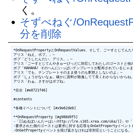
く。
そずべねぐ/OnRequestPr
分を削除
*OnRequestPropertyとOnRequestValues、そして、ごーすとじてんた
アリス「ねえ、ボブ。」~

ボブ「どうしたんだい、アリス。」~

アリス「ごーすとじてんやきゅーぴっどに対応してわたしのゴーストと他の
ボブ「HAHAHA! そのへんにいっぱいテンプレートが配布されているじゃま
アリス「でも、テンプレートそのまま使うのも釈然としないのよ」~

ボブ「しょうがないなぁ。確かに資料が散逸してて良くわからないからね。
アリス「わぁ。さすがはボブね」

*目次 [#e0721f46]

#contents

*各種イベントについて [#x9e62deb]

**OnRequestProperty [#g988d9f5]

-「[[ぬるぽいんたーはい:http://lre.s165.xrea.com/uka/]]
-要求された側のゴーストは要求に対する応答をOnGetPropertyイベン
-OnGetPropertyイベントを投げ返さなければ非対応ということになる。
