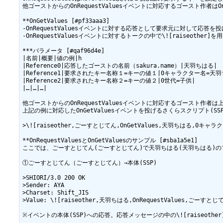
他ゴーストからのOnRequestValuesイベントに対応するゴースト作者はOnR
**OnGetValues [#pf33aaa3]

-OnRequestValuesイベントに対する応答として要求元に対して応答を
-OnRequestValuesイベントに対するトークの中で\![raiseother
***パラメータ [#qaf96d4e]

|名前|概要|値の例|h

|Reference0|応答したゴーストの名前（sakura.name）|天羽ちはる|

|Reference1|要求されたキー名称１=キーの値１|0キャラクター名=天羽
|Reference2|要求されたキー名称２=キーの値２|0世代=子供|

|…|…|…|

他ゴーストからのOnRequestValuesイベントに対応するゴースト作者は上記の
上記の例に対応したOnGetValuesイベントを投げるさくらスクリプト(SS
>\![raiseother,ごーすとじてん,OnGetValues,天羽ちはる,0キャ
**OnRequestValuesとOnGetValuesのサンプル [#sba1a5e1]

ここでは、ごーすとじてん(ごーすとじてん)で天羽ちはる(天羽ちはる)の
①ごーすとじてん（ごーすとじてん）→本体(SSP)

>SHIORI/3.0 200 OK

>Sender: AYA

>Charset: Shift_JIS

>Value: \![raiseother,天羽ちはる,OnRequestValues
※イベントの本体(SSP)への応答。応答メッセージの中の\![raiseother