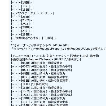
|~|~|~|1MIN|~|

|~|~|~|1INT|~|

|~|~|~|1SEN|~|

|~|\2のステータス|~|2LIFE|-|

|~|~|~|2STR|~|

|~|~|~|2DEX|~|

|~|~|~|2AGL|~|

|~|~|~|2MIN|~|

|~|~|~|2INT|~|

|~|~|~|2SEN|~|

|~|模擬戦闘対応情報|~|-1NOB|-|

~

**きゅーぴっどが要求するもの [#s6a27dc6]

「きゅーぴっど」がOnRequestPropertyやOnRequestValuesで要求
|メニュー名称|イベント名|対象キャラクター|要求される値|備考|h

|模擬戦闘|OnRequestValues|-|0LIFE|\0側の体力|

|~|~|~|0STR|\0側の腕力・物理攻撃力|

|~|~|~|0DEX|\0側の器用さ・物理攻撃命中率|

|~|~|~|0AGL|\0側の敏捷さ・物理攻撃回避率|

|~|~|~|0MIN|\0側の精神力・精神攻撃力|

|~|~|~|0INT|\0側の知力・精神攻撃命中率|

|~|~|~|0SEN|\0側の感性・精神攻撃回避率|

|~|~|~|1LIFE|\1側の体力|

|~|~|~|1STR|\1側の腕力・物理攻撃力|

|~|~|~|1DEX|\1側の器用さ・物理攻撃命中率|

|~|~|~|1AGL|\1側の敏捷さ・物理攻撃回避率|

|~|~|~|1MIN|\1側の精神力・精神攻撃力|

|~|~|~|1INT|\1側の知力・精神攻撃命中率|

|~|~|~|1SEN|\1側の感性・精神攻撃回避率|
