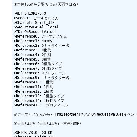
②本体(SSP)→天羽ちはる(天羽ちはる)

>GET SHIORI/3.0

>Sender: ごーすとじてん

>Charset: Shift_JIS

>SecurityLevel: local

>ID: OnRequestValues

>Reference0: ごーすとじてん

>Reference1: dummy

>Reference2: 0キャラクター名

>Reference3: 0世代

>Reference4: 0性別

>Reference5: 0種族

>Reference6: 0種族タイプ

>Reference7: 0行動タイプ

>Reference8: 0プロフィール

>Reference9: 1キャラクター名

>Reference10: 1世代

>Reference11: 1性別

>Reference12: 1種族

>Reference13: 1種族タイプ

>Reference14: 1行動タイプ

>Reference15: 1プロフィール

※ごーすとじてんから\![raiseother]されたOnRequestValuesイ
③天羽ちはる（天羽ちはる）→本体(SSP)

>SHIORI/3.0 200 OK
