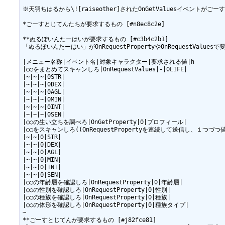
※天羽ちはるから\![raiseother]されたOnGetValuesイベントがご
*ごーすとじてんたちが要求するもの [#n8ec8c2e]

**ぬるぽいんたーはいが要求するもの [#c3b4c2b1]

「ぬるぽいんたーはい」がOnRequestPropertyやOnRequestValue
|メニュー名称|イベント名|対象キャラクター|要求される値|h

|○○をまとめてスキャンしろ|OnRequestValues|-|0LIFE|

|~|~|~|0STR|

|~|~|~|0DEX|

|~|~|~|0AGL|

|~|~|~|0MIN|

|~|~|~|0INT|

|~|~|~|0SEN|

|○○の生い立ちを調べろ|OnGetProperty|0|プロフィール|

|○○をスキャンしろ((OnRequestPropertyを連続して送信し、１つづつ値を取
|~|~|0|STR|

|~|~|0|DEX|

|~|~|0|AGL|

|~|~|0|MIN|

|~|~|0|INT|

|~|~|0|SEN|

|○○の年齢層を確認しろ|OnRequestProperty|0|年齢層|

|○○の性別を確認しろ|OnRequestProperty|0|性別|

|○○の種族を確認しろ|OnRequestProperty|0|種族|

|○○の体形を確認しろ|OnRequestProperty|0|種族タイプ|

~

**ごーすとじてんが要求するもの [#j82fce81]
