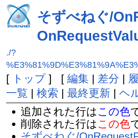
そずべねぐ/OnRe
OnRequestVal
./?
%E3%81%9D%E3%81%9A%E3%81
[
トップ
] [
編集
|
差分
|
一覧
|
検索
|
最終更新
|
ヘ
追加された行は
この色
削除された行は
この色
そずべねぐ/OnRequestPro