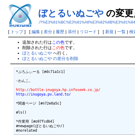
ぼとるいぬごや
の変更
./?%E3%81%BC%E3%81%A8%E3%82%8B%E3%81%8
[
トップ
] [
編集
|
差分
|
履歴
|
添付
|
リロード
] [
新規
|
一覧
|
検
追加された行は
この色
です。
削除された行は
この色
です。
ぼとるいぬごや
へ行く。
ぼとるいぬごや の差分を削除
*ぷろふぃーる [#dc71a1c1]

-わんこ。

http://bottle-inugoya.hp.infoseek.co.jp/
http://inugoya.pv.land.to/
*関連ページ [#n72e0a5c]

#ls()

*作業用 [#o97fcd64]

#newpage(ぼとるいぬごや/)
