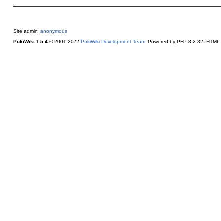
Site admin:
anonymous
PukiWiki 1.5.4
© 2001-2022
PukiWiki Development Team
. Powered by PHP 8.2.32. HTML c