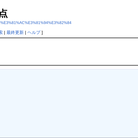
点
4%E3%81%AC%E3%81%94%E3%82%84
索
|
最終更新
|
ヘルプ
]