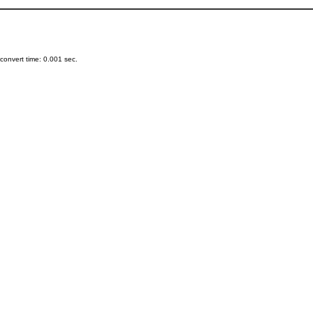
onvert time: 0.001 sec.