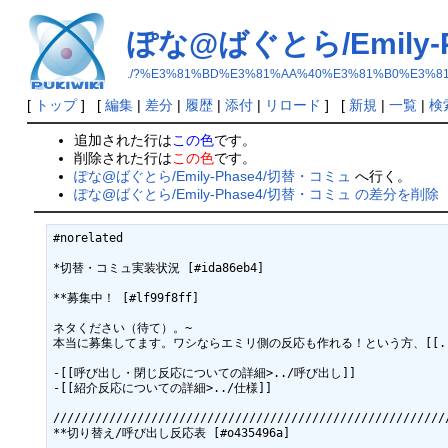
ぽな@ばぐとら/Emily-
./?%E3%81%BD%E3%81%AA%40%E3%81%B0%E3%81
[
トップ
] [
編集
|
差分
|
履歴
|
添付
|
リロード
] [
新規
|
一覧
|
検
追加された行は
この色
です。
削除された行は
この色
です。
ぽな@ばぐとら/Emily-Phase4/切替・コミュ
へ行く。
ぽな@ばぐとら/Emily-Phase4/切替・コミュ の差分を削除
#norelated

*切替・コミュ実装状況 [#ida86eb4]

**募集中！ [#lf99f8ff]

ネタください（待て）。~

本当に募集してます。ワシならエミリ側の反応も作れる！という方、[[../B
-[[呼び出し・閉じ反応についての詳細>../呼び出し]]

-[[紹介反応についての詳細>../仕様]]

/////////////////////////////////////////////////////////
**切り替え/呼び出し反応表 [#o435496a]
