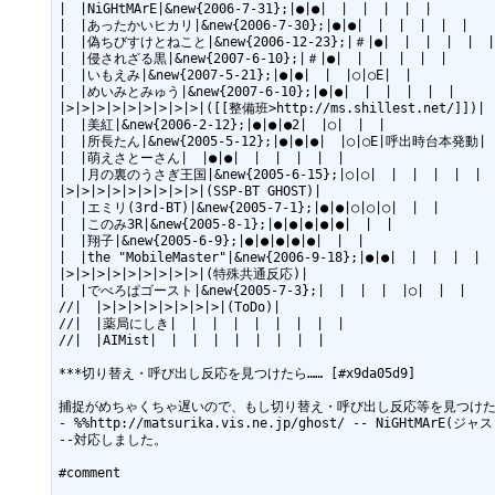
|　|NiGHtMArE|&new{2006-7-31};|●|●|　|　|　|　|　|

|　|あったかいヒカリ|&new{2006-7-30};|●|●|　|　|　|　|　|

|　|偽ちびすけとねこと|&new{2006-12-23};|＃|●|　|　|　|　|　|

|　|侵されざる黒|&new{2007-6-10};|＃|●|　|　|　|　|　|

|　|いもえみ|&new{2007-5-21};|●|●|　|　|○|○E|　|

|　|めいみとみゅう|&new{2007-6-10};|●|●|　|　|　|　|　|

|>|>|>|>|>|>|>|>|>|([[整備班>http://ms.shillest.net/]])|

|　|美紅|&new{2006-2-12};|●|●|●2|　|○|　|　|

|　|所長たん|&new{2005-5-12};|●|●|●|　|○|○E|呼出時台本発動|

|　|萌えさとーさん|　|●|●|　|　|　|　|　|

|　|月の裏のうさぎ王国|&new{2005-6-15};|○|○|　|　|　|　|　|

|>|>|>|>|>|>|>|>|>|(SSP-BT GHOST)|

|　|エミリ(3rd-BT)|&new{2005-7-1};|●|●|○|○|○|　|　|

|　|このみ3R|&new{2005-8-1};|●|●|●|●|●|　|　|

|　|翔子|&new{2005-6-9};|●|●|●|●|●|　|　|

|　|the "MobileMaster"|&new{2006-9-18};|●|●|　|　|　|　|　|
|>|>|>|>|>|>|>|>|>|(特殊共通反応)|

|　|でべろぱゴースト|&new{2005-7-3};|　|　|　|　|○|　|　|

//|　|>|>|>|>|>|>|>|>|(ToDo)|

//|　|薬局にしき|　|　|　|　|　|　|　|　|

//|　|AIMist|　|　|　|　|　|　|　|　|

***切り替え・呼び出し反応を見つけたら…… [#x9da05d9]

捕捉がめちゃくちゃ遅いので、もし切り替え・呼び出し反応等を見つけた
- %%http://matsurika.vis.ne.jp/ghost/ -- NiGHtMArE(ジャス
--対応しました。

#comment
