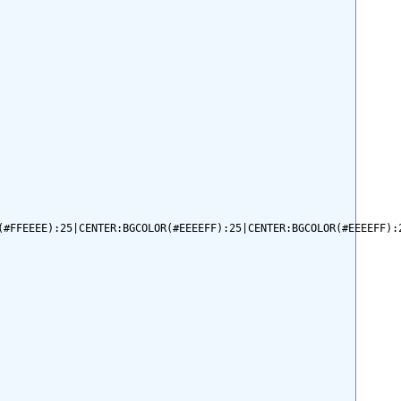
(#FFEEEE):25|CENTER:BGCOLOR(#EEEEFF):25|CENTER:BGCOLOR(#EEEEFF):2