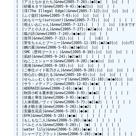
|　|アコとなかまたち|&new{2005-7-26};|●3|●|　|　|○|　|　|

|　|砂霧＆タマ|&new{2005-9-4};|●|●2|○|　|○|　|　|

|　|澪(The Illegal Edge)|&new{2005-7-12};|○|　|○|　|○|　|　
|　|ふぐ提灯|&new{2005-7-6};|○|　|○|　|○|　|　|

|　|めもりーな(survivor)|&new{2005-7-7};|　|○|　|　|　|　|　|
|　|萌えいおにゃん|&new{2005-7-12};|　|　|　|　|○|　|ネタです
|　|ソアと小人さん|&new{2005-7-27};|●2|●|○|　|○|　|　|

|　|狐の詩|&new{2005-7-24};|●|●|○|　|○|　|　|

|　|笛羽|&new{2005-7-31};|○|　|　|　|　|○E|　|

|　|芽生ちゃんとプーニー|&new{2005-11-19};|●2|●3|○|　|○|○T|　
|　|鋼の翼|&new{2006-5-6};|●2|●3|○|　|○|　|　|

|　|SMC（壁伺ゴースト）|&new{2005-8-16};|○|　|○|　|○|　|　|

|　|凪紗|&new{2005-9-24};|●2|●3|　|　|　|　|　|

|　|ねこことショータ|&new{2005-9-28};|●|●|○|　|○|　|　|

|　|黒海|&new{2005-9-19};|○|　|○|　|○|　|　|

|　|ご奉仕メイド彩乃さん|&new{2005-9-20};|○|　|○|　|○|　|　|

|　|初心占い師ほたる|&new{2005-10-6};|○|　|○|　|○|　|　|

|　|せらふぃむくるせいだーず|&new{2005-11-18};|●|●3|○|　|○|　
|　|サラ・メディアン|&new{2005-12-6};|●|●|　|　|　|　|　|

|　|ADERAID|&new{2006-2-6};|●|●|　|　|　|　|　|

|　|秋田小町＆重米衛|&new{2006-3-9};|●|●2|　|　|　|　|　|

|　|伏儀と華生|&new{2006-3-9};|●|●2|　|　|　|　|　|

|　|人体視願／ヴィイ|&new{2006-5-7};|●2|●2|　|　|　|　|　|

|　|蒼き騎士達|&new{2006-5-28};|●|●2|　|　|　|　|　|

|　|安藤生花店|&new{2006-5-28};|●|●|　|　|　|　|　|

|　|EFK|&new{2006-5-28};|●|●|　|　|　|　|　|

|　|もしもな二人|&new{2006-5-28};|●|●|　|　|　|　|　|

|　|ベルとメル|&new{2006-5-28};|　|●|　|　|　|　|　|

|　|water lily|&new{2006-5-28};|●|●|　|　|　|　|　|

|　|シャープとフラット|&new{2006-5-28};|●|●|　|　|　|　|　|
