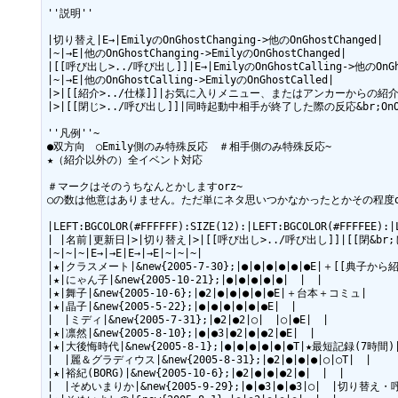
''説明''

|切り替え|E→|EmilyのOnGhostChanging->他のOnGhostChanged|

|~|→E|他のOnGhostChanging->EmilyのOnGhostChanged|

|[[呼び出し>../呼び出し]]|E→|EmilyのOnGhostCalling->他のOnGho
|~|→E|他のOnGhostCalling->EmilyのOnGhostCalled|

|>|[[紹介>../仕様]]|お気に入りメニュー、またはアンカーからの紹
|>|[[閉じ>../呼び出し]]|同時起動中相手が終了した際の反応&br;OnOthe
''凡例''~

●双方向　○Emily側のみ特殊反応　＃相手側のみ特殊反応~

★（紹介以外の）全イベント対応

＃マークはそのうちなんとかしますorz~

○の数は他意はありません。ただ単にネタ思いつかなかったとかその程度or
|LEFT:BGCOLOR(#FFFFFF):SIZE(12):|LEFT:BGCOLOR(#FFFFEE):|
| |名前|更新日|>|切り替え|>|[[呼び出し>../呼び出し]]|[[閉&br;じ
|~|~|~|E→|→E|E→|→E|~|~|~|

|★|クラスメート|&new{2005-7-30};|●|●|●|●|●|●E|＋[[典子から紹
|★|にゃん子|&new{2005-10-21};|●|●|●|●|●|　|　|

|★|舞子|&new{2005-10-6};|●2|●|●|●|●|●E|＋台本＋コミュ|

|★|晶子|&new{2005-5-22};|●|●|●|●|●|●E|　|

|　|ミディ|&new{2005-7-31};|●2|●2|○|　|○|●E|　|

|★|凛然|&new{2005-8-10};|●|●3|●2|●|●2|●E|　|

|★|大後悔時代|&new{2005-8-1};|●|●|●|●|●|●T|★最短記録(7時間)|
|　|麗＆グラディウス|&new{2005-8-31};|●2|●|●|●|○|○T|　|

|★|裕紀(BORG)|&new{2005-10-6};|●2|●|●|●2|●|　|　|

|　|そめいまりか|&new{2005-9-29};|●|●3|●|●3|○|　|切り替え・