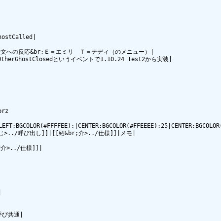
stCalled|

介文への反応&br;Ｅ＝エミリ　Ｔ＝テディ（のメニュー）|

rGhostClosedというイベントで1.10.24 Test2から実装|

z

LEFT:BGCOLOR(#FFFFEE):|CENTER:BGCOLOR(#FFEEEE):25|CENTER:BGCOLOR
>../呼び出し]]|[[紹&br;介>../仕様]]|メモ|

介>../仕様]]|



呼び共通|
