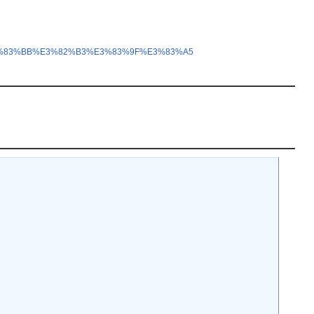
3%83%BB%E3%82%B3%E3%83%9F%E3%83%A5