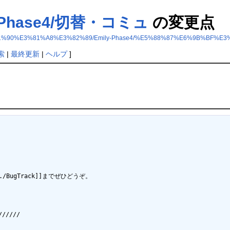
Phase4/切替・コミュ
の変更点
%90%E3%81%A8%E3%82%89/Emily-Phase4/%E5%88%87%E6%9B%BF%E
索
|
最終更新
|
ヘルプ
]
ugTrack]]までぜひどうぞ。

/////
