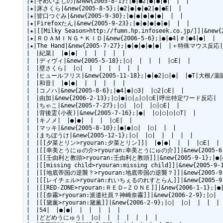
|★|そめいよしの|&new{2005-8-1};|●|●2|●|●|●|　|　|

|★|床さくら|&new{2005-8-5};|●2|●|●|●2|●|●E|　|

|★|皆口つぐみ|&new{2005-9-30};|●|●|●|●|●|　|　|

|★|Firefoxたん|&new{2005-9-23};|●|●|●|●|●|　|　|

|★|[[Milky Season>http://fumn.hp.infoseek.co.jp/]]|&new{
|★|ＲＯＡＭＩＮＧ＊ＫＩＤ|&new{2006-5-6};|●|●4|＃|●4|●|　|　|
|★|The Hand|&new{2005-7-27};|●|●|●|●|●|　|＋特殊マウス反応|

|　|紀菜|　|●|●|　|　|　|　|　|

|　|ディヴィ|&new{2005-5-18};|○|　|　|　|　|○E|　|

|　|壁さくら|　|○|　|　|　|　|　|　|

|　|ヒュールフリス|&new{2005-11-18};|●|●2|○|●|　|●T|大根/薬
|　|和音|　|●|●|　|　|　|　|　|

|　|コノハ|&new{2005-8-6};|●4|●|○3|　|○2|○E|　|

|　|由加|&new{2006-2-13};|○|●|○|△|○|○E|呼出特定ワード反応|

|　|ちゃこ|&new{2005-7-27};|○|　|○|　|○|○E|　|

|　|背後霊(小夜)|&new{2005-7-16};|●|　|○|○|○|○T|　|

|　|キノメ|　|●|●|　|　|　|○E|　|

|　|マッキ|&new{2005-8-10};|●|●|○|　|○|　|　|

|　|まちぼうけ|&new{2005-12-1};|○|　|○|　|　|　|　|

|　|[[夕菜とリン>ryouran:夕菜とリン]]|　|●|●|　|　|　|○E|　|

|　|[[幸美とうにゅの介>ryouran:幸美とうにゅの介]]|&new{2005-6-2
|　|[[壬由利と教頭>ryouran:壬由利と教頭]]|&new{2005-9-1};|●|
|　|[[missing child>ryouran:missing child]]|&new{2005-9-
|　|[[地底帝国の逆襲？>ryouran:地底帝国の逆襲？]]|&new{2005-9-13
|　|[[レイチェル>ryouran:れいちぇるのれすとらん]]|&new{2005-9-14
|　|[[RED-ZONE>ryouran:ＲＥＤ−ＺＯＮＥ]]|&new{2006-1-1};|●|
|　|[[奈霧>ryouran:派遣社員？神崎奈霧]]|&new{2006-2-9};|○|　
|　|[[黛薫>ryouran:黛薫]]|&new{2006-2-9};|○|　|○|　|　|　|　
|　|54|　|●|●|　|　|　|　|　|

|　|どどめうにゅう|　|○|　|　|　|　|　|　|
