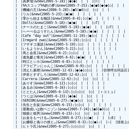
|　|真夢瑠|&new{2005-5-18};|●|●|　|　|　|○T|　|

|　|%%スコップ%%鉄の夢|&new{2005-7-25};|●|●5|●|●|○|　|　|

|　|機械の王|&new{2006-5-28};|●5|●4|○|　|○|　|　|

|　|リル|&new{2005-5-23};|●|●|　|　|　|　|　|

|　|零から始まる物語|&new{2005-8-4};|○|●|　|　|　|　|　|

|　|Dolls|&new{2005-5-18};|●|●|　|　|　|○T|　|

|　|ナースのたまご|&new{2005-5-19};|●|●|　|　|　|○T|　|

|　|へーべるはうすたん|&new{2005-5-18};|●|●|　|　|　|　|　|

|　|Cafe "day out"|&new{2005-11-19};|●|○|　|　|　|　|　|

|　|Irmgard zwei|&new{2005-5-19};|○|○|　|　|　|　|　|

|　|フサギコ漫談|&new{2005-5-19};|○|　|　|　|　|　|　|

|　|いもようかん|&new{2005-5-21};|○|　|　|　|　|　|　|

|　|馬と会長|&new{2005-6-2};|○|○|　|　|　|　|　|

|　|速魚媛と惟光|&new{2005-6-6};|●|●|　|　|　|　|　|

|　|時江とシホ|&new{2005-6-8};|○|○|　|　|　|　|　|

|　|アラビアンにゃんこ|&new{2005-6-9};|○|　|　|　|　|　|　|

|　|消えた墓標|&new{2005-12-6};|●|●|○|○|　|　|切替呼出同反応|
|　|伊奈とすずしろ|&new{2005-12-6};|○|　|　|　|　|　|　|

|　|Carrera☆|&new{2005-12-6};|○|　|○|　|○|　|　|

|　|ありす|&new{2005-6-12};|○|○|　|　|　|　|　|

|　|あるみ|&new{2005-6-16};|○|○|　|　|　|　|　|

|　|ととたん|&new{2005-6-13};|○|○|○|　|○|　|＋コミュ|

|　|つくは|&new{2005-6-23};|●|●|　|　|○|　|　|

|　|SERION|&new{2005-6-27};|●|●|○|　|○|　|　|

|　|先生と生徒|&new{2005-6-15};|○|○|　|　|　|　|　|

|　|屋敷或いは館ベニゾン|&new{2005-7-24};|●3|●3|○|　|　|　|　
|　|猫娘と狼男|&new{2005-6-23};|○|　|○|　|○|　|　|

|　|お金をもーける…|&new{2005-6-27};|○|●|　|　|　|○E|　|

|　|お嬢様と偽りの侠と…|&new{2005-8-3};|○|●|−|　|−|　|技術
|　|ヒトラ氏|&new{2005-6-27};|○|○|○|　|○|　|　|
