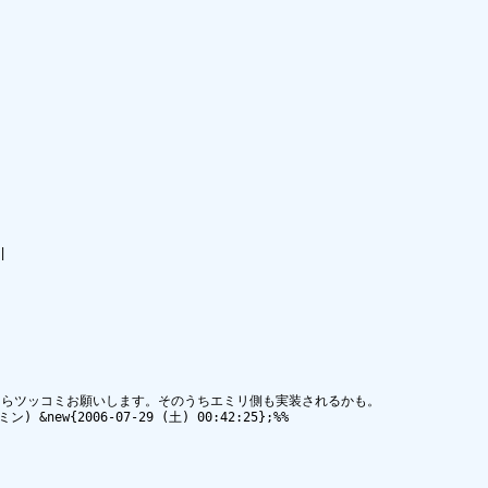


らツッコミお願いします。そのうちエミリ側も実装されるかも。

ミン) &new{2006-07-29 (土) 00:42:25};%%
