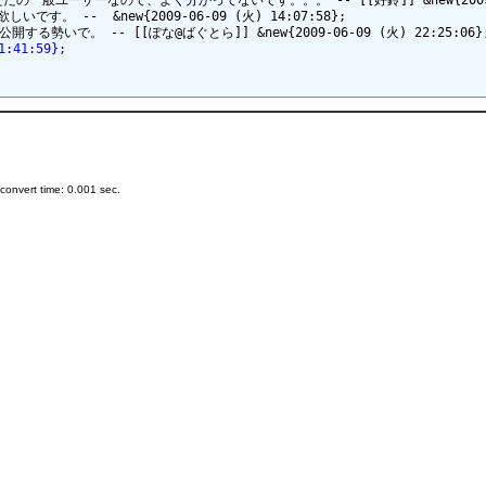
ーザーなので、よく分かってないです。。。 -- [[好鈴]] &new{2009-06-09
--  &new{2009-06-09 (火) 14:07:58};

:41:59};
onvert time: 0.001 sec.