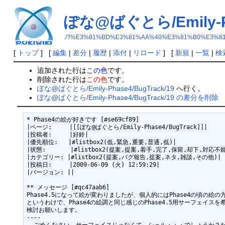
ぽな@ばぐとら/Emily-Ph
./?%E3%81%BD%E3%81%AA%40%E3%81%B0%E3%81%9
[
トップ
] [
編集
|
差分
|
履歴
|
添付
|
リロード
] [
新規
|
一覧
|
検
追加された行は
この色
です。
削除された行は
この色
です。
ぽな@ばぐとら/Emily-Phase4/BugTrack/19
へ行く。
ぽな@ばぐとら/Emily-Phase4/BugTrack/19 の差分を削除
* Phase4の絵が好きです [#se69cf89]

|ページ:     |[[ぽな@ばぐとら/Emily-Phase4/BugTrack]]|

|投稿者:     |好鈴|

|優先順位:   |#listbox2(低,緊急,重要,普通,低)|

|状態:       |#listbox2(提案,提案,着手,完了,保留,却下,対応不能)
|カテゴリー: |#listbox2(提案,バグ報告,提案,ネタ,雑談,その他)|

|投稿日:     |2009-06-09 (火) 12:59:29|

|バージョン: ||

** メッセージ [#qc47aab6]

Phase4.5になって絵が変わりましたが、個人的にはPhase4の頃の絵の
というわけで、Phase4の絵調と同じ感じのPhase4.5用サーフェイス
検討お願いします。

----
