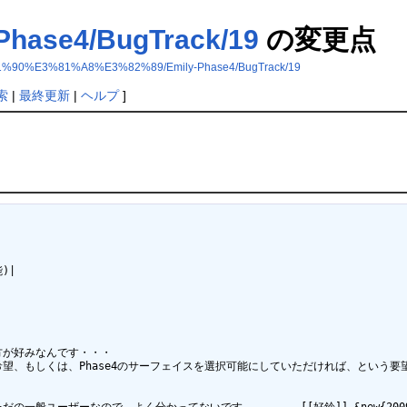
ase4/BugTrack/19
の変更点
0%E3%81%A8%E3%82%89/Emily-Phase4/BugTrack/19
索
|
最終更新
|
ヘルプ
]
|

方が好みなんです・・・

を希望、もしくは、Phase4のサーフェイスを選択可能にしていただければ、という要望