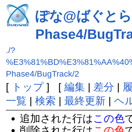
ぽな@ばぐとら/E
Phase4/BugTra
./?
%E3%81%BD%E3%81%AA%40%
Phase4/BugTrack/2
[
トップ
] [
編集
|
差分
|
一覧
|
検索
|
最終更新
|
ヘ
追加された行は
この色
削除された行は
この色