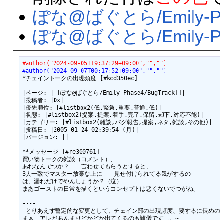
ぽな@ばぐとら/Emily-Pha
ぽな@ばぐとら/Emily-Ph
#author("2024-09-05T19:37:29+09:00","","")
#author("2024-09-07T00:17:52+09:00","","")
*チェイントークの出現頻度 [#kcd350ec]

|ページ: |[[ぽな@ばぐとら/Emily-Phase4/BugTrack]]|

|投稿者: |Dx|

|優先順位: |#listbox2(低,緊急,重要,普通,低)|

|状態: |#listbox2(提案,提案,着手,完了,保留,却下,対応不能)|

|カテゴリー: |#listbox2(雑談,バグ報告,提案,ネタ,雑談,その他)|

|投稿日: |2005-01-24 02:39:54 (月)|

|バージョン: ||

**メッセージ [#re300761]

買い物トークの雑談（コメント）、

あれなんでつか？　　言わせてもらうとすると、

3人一致でマスター放棄な上に　　見せ付けられてる気がするの

は、漏れだけでやんしょうか？（泣）　

まあゴーストの日常を描くというコンセプトは悪くないでつがね、

----

-とりあえず暫定的な変更として、チェイン部の出現頻度、要するに長めの
まぁ、アレがあんまりどかどか出てくるのも難儀ですし。~
