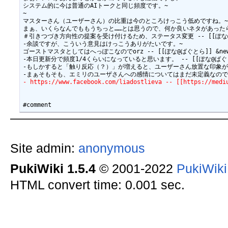
システム的に今は普通のAIトークと同じ頻度です。~

~

マスターさん（ユーザーさん）の比重は今のところけっこう低めですね。~
まぁ、いくらなんでももうちっと……とは思うので、何か良いネタがあったら
＃引きつづき方向性の提案を受け付けるため、ステータス変更 -- [[ぽな@ばぐとら]]
-余談ですが、こういう意見はけっこうありがたいです。~

ゴーストマスタとしてはへっぽこなのでorz -- [[ぽな@ばぐとら]] &new{2005
-本日更新分で頻度1/4くらいになっていると思います。 -- [[ぽな@ばぐとら]] &n
-もしかすると「触り反応（？）」が増えると、ユーザーさん放置な印象が薄くなる
- https://www.facebook.com/liadostlieva -- [[https://medi
Site admin:
anonymous
PukiWiki 1.5.4
© 2001-2022
PukiWik
HTML convert time: 0.001 sec.