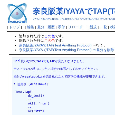
奈良阪某/YAYAでTAP(Test
./?%E5%A5%88%E8%89%AF%E9%98%AA%E6%9F%90/YA
[
トップ
] [
編集
|
差分
|
履歴
|
添付
|
リロード
] [
新規
|
一覧
|
検
追加された行は
この色
です。
削除された行は
この色
です。
奈良阪某/YAYAでTAP(Test Anything Protocol)
へ行く。
奈良阪某/YAYAでTAP(Test Anything Protocol) の差分を削除
Perl使いなのでYAYAでもTAPが見たくなりました。
テストをいい感じにしたい場合の布石としてお使いください。
添付のyayatap.dicを読み込むことで以下の機能が使用できます。
* 使用例 [#cca1b49e]
 Test.tap{
 	do_test()
 	--
 	ok(1, 'num')
 	--
 	ok('str')