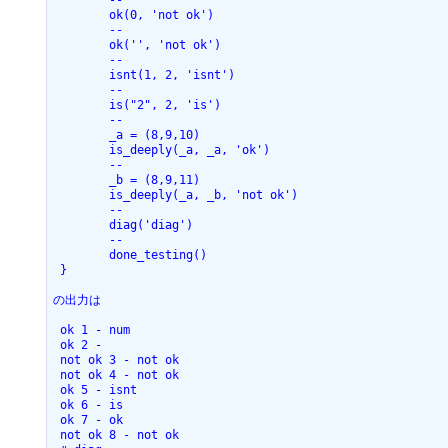
 	--
 	ok(0, 'not ok')
 	--
 	ok('', 'not ok')
 	--
 	isnt(1, 2, 'isnt')
 	--
 	is("2", 2, 'is')
 	--
 	_a = (8,9,10)
 	is_deeply(_a, _a, 'ok')
 	--
 	_b = (8,9,11)
 	is_deeply(_a, _b, 'not ok')
 	--
 	diag('diag')
 	--
 	done_testing()
 }
の出力は
 ok 1 - num
 ok 2 - 
 not ok 3 - not ok
 not ok 4 - not ok
 ok 5 - isnt
 ok 6 - is
 ok 7 - ok
 not ok 8 - not ok