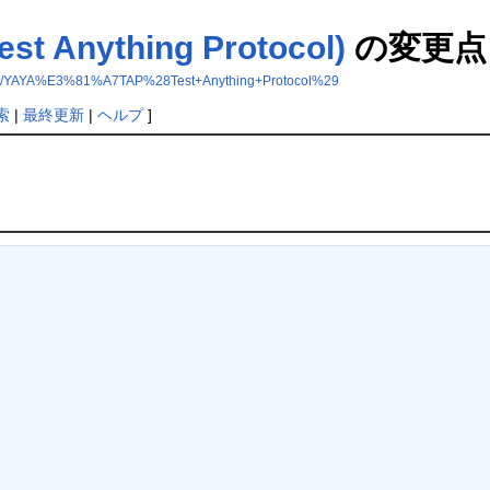
 Anything Protocol)
の変更点
YA%E3%81%A7TAP%28Test+Anything+Protocol%29
索
|
最終更新
|
ヘルプ
]