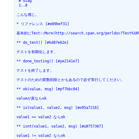
 # diag
 1..8
こんな感じ。
* リファレンス [#e89bef31]
基本的にTest::More(http://search.cpan.org/perldoc?Tes
** do_test() [#kd87e62e]
テストを初期化します。
** done_testing() [#ye2141e7]
テストを終了します。
テストのための変数削除とかもあるので必ず実行してください。
** ok(value, msg) [#pf7bbc84]
valueが真ならok
** is(value1, value2, msg) [#o95a7216]
value1 == value2 ならok
** isnt(value1, value2, msg) [#u8757367]
value1 != value2 ならok