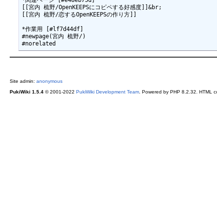
*関連ページ [#e48eb75d]

[[宮内 梳野/OpenKEEPSにコピペする好感度]]&br;

[[宮内 梳野/恋するOpenKEEPSの作り方]]

*作業用 [#lf7d44df]

#newpage(宮内 梳野/)

Site admin:
anonymous
PukiWiki 1.5.4
© 2001-2022
PukiWiki Development Team
. Powered by PHP 8.2.32. HTML co