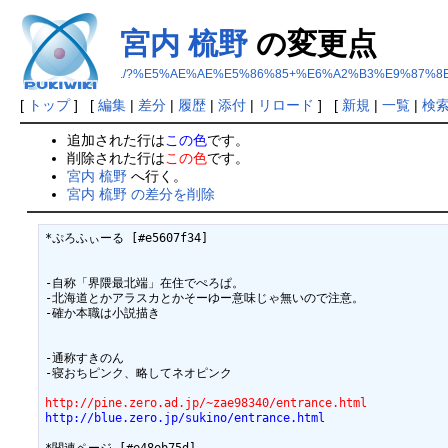
宮内 梳野
の変更点
./?%E5%AE%AE%E5%86%85+%E6%A2%B3%E9%87%8
[
トップ
] [
編集
|
差分
|
履歴
|
添付
|
リロード
] [
新規
|
一覧
|
検
追加された行は
この色
です。
削除された行は
この色
です。
宮内 梳野
へ行く。
宮内 梳野 の差分を削除
*ぷろふぃーる [#e5607f34]

-自称「界隈最北端」在住でぺろぱ。

-北海道とかアラスカとかそーゆー意味じゃ無いので注意。

-確か本職は小説描き

-通称すきのん

-寝おちピンク、略してネオピンク

http://pine.zero.ad.jp/~zae98340/entrance.html
http://blue.zero.jp/sukino/entrance.html