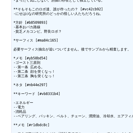
-まったく気にしない。別個の存在として独立している。

**そもそもこのロボ達、誰が作ったの？ [#vc42cb92]

-にせは○なの研究所のどっかの怪しい人たちだろうね。

*方針 [#b8509893]

-基本おバカ路線

-貧乏メカコンビ。野良ロボ？

*サーフィス [#ma84c165]

必要サーフィス抽出が追いついてません。後でサンプルから精査します。

*メモ [#yb58bd54]

-ゴースト三原則

--第一条 広める。

--第二条 顔を突くなっ！

--第三条 胸を突くなっ！

*ネタ [#nb44e297]

**キーワード [#vb8331b4]

-エネルギー

--電力

-消耗品

--ベアリング、パッキン、ベルト、チェーン、潤滑油、冷却水、エアフィル
**メモ [#r1dbdc8c]
