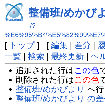
整備班/めかび
./?
%E6%95%B4%E5%82%99%E7%
[
トップ
] [
編集
|
差分
|
一覧
|
検索
|
最終更新
|
ヘ
追加された行は
この色
削除された行は
この色
整備班/めかびより
へ行
整備班/めかびより の