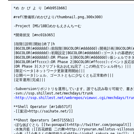
*め か び よ り [#kb951b66]

#ref(整備班/めかびより/thumbnail.png,300x300)

-Project [MS/18B]めかもえさんちーむ

*開発状況 [#nc01b365]

|段階|説明|開始|終了|h

|BGCOLOR(#dddddd):前段階|BGCOLOR(#dddddd):開発計画|BGCOLOR(#dd
|BGCOLOR(#dddddd):初期設定|BGCOLOR(#dddddd):ゴーストの基礎的な設定決
|BGCOLOR(#dddddd):DR Phase 1|BGCOLOR(#dddddd):仮シェルでネタ
|BGCOLOR(#ffcccc):DR Phase 2|BGCOLOR(#ffcccc):イベント反応拡充
|DR Phase 3|スクリプト化おおむね完了（この時点でシェル待ち）|||

|限定ベータ|ネットワーク更新運用開始|||

|公開ベータ|シェル、ゴーストともに少なくとも正常動作|||

|定常運用|完成|||

-Subversionリポジトリを運用しています。誰でも読み取り可能で、
-http://ssp.shillest.net/webrepos/viewvc.cgi/mechdays/tru
**Shell Operator [#r1db571f]

-[[葉沼>http://saihate.net/]]

**Ghost Operators [#n57155b1]

-ぽな@ばぐとら [[tw:ponapalt>http://twitter.com/ponapalt]]

-水無月藍（[[百花繚藍 二の舞>http://ryouran.mallotus-villosus.
-小春（[[小春さんの無節操ラボ>http://cohal.sakura.ne.jp/]]） [[tw: