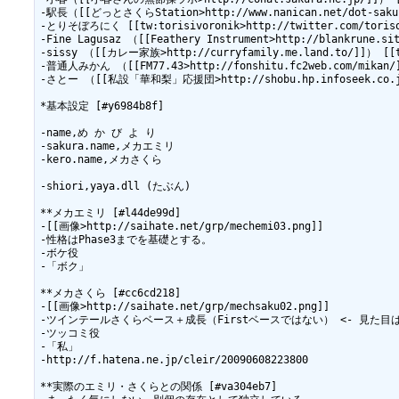
-駅長（[[どっとさくらStation>http://www.nanican.net/dot-sakura/
-とりそぼろにく [[tw:torisivoronik>http://twitter.com/torisov
-Fine Lagusaz （[[Feathery Instrument>http://blankrune.sit
-sissy （[[カレー家族>http://curryfamily.me.land.to/]]） [[tw:
-普通人みかん （[[FM77.43>http://fonshitu.fc2web.com/mikan/]]
-さとー （[[私設「華和梨」応援団>http://shobu.hp.infoseek.co.jp/]]
*基本設定 [#y6984b8f]

-name,め か び よ り

-sakura.name,メカエミリ

-kero.name,メカさくら

-shiori,yaya.dll (たぶん)

**メカエミリ [#l44de99d]

-[[画像>http://saihate.net/grp/mechemi03.png]]

-性格はPhase3までを基礎とする。

-ボケ役

-「ボク」

**メカさくら [#cc6cd218]

-[[画像>http://saihate.net/grp/mechsaku02.png]]

-ツインテールさくらベース＋成長（Firstベースではない） <- 見た目は
-ツッコミ役

-「私」

-http://f.hatena.ne.jp/cleir/20090608223800

**実際のエミリ・さくらとの関係 [#va304eb7]
