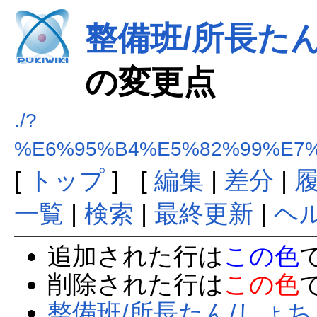
整備班/所長たん/
の変更点
./?
%E6%95%B4%E5%82%99%E7%
[
トップ
] [
編集
|
差分
|
一覧
|
検索
|
最終更新
|
ヘ
追加された行は
この色
削除された行は
この色
整備班/所長たん/しょちょこ