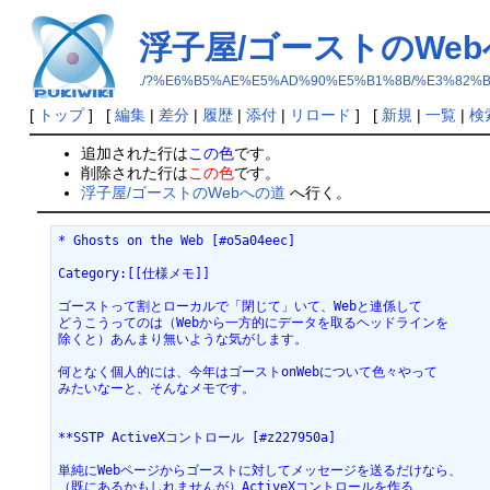
浮子屋/ゴーストのWe
./?%E6%B5%AE%E5%AD%90%E5%B1%8B/%E3%82%
[
トップ
] [
編集
|
差分
|
履歴
|
添付
|
リロード
] [
新規
|
一覧
|
検
追加された行は
この色
です。
削除された行は
この色
です。
浮子屋/ゴーストのWebへの道
へ行く。
* Ghosts on the Web [#o5a04eec]

Category:[[仕様メモ]]

ゴーストって割とローカルで「閉じて」いて、Webと連係して

どうこうってのは（Webから一方的にデータを取るヘッドラインを

除くと）あんまり無いような気がします。

何となく個人的には、今年はゴーストonWebについて色々やって

みたいなーと、そんなメモです。

**SSTP ActiveXコントロール [#z227950a]

単純にWebページからゴーストに対してメッセージを送るだけなら、

（既にあるかもしれませんが）ActiveXコントロールを作る
