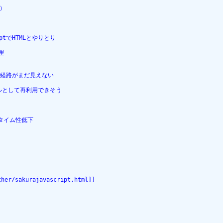
）

iptでHTMLとやりとり



け渡し経路がまだ見えない

ルとして再利用できそう

タイム性低下

urajavascript.html]]
