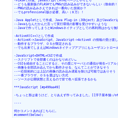
-FLASHで作成、javascriptでHTMLページとやりとり

--どうも最新版のFLASHでもPNGの読み込みができないらしい（致命的！
--PNGの読み込みさえできれば一番向いた技術か？

--でもprofessional版が必要、高い（８万）！

-Java Appletとして作成、Java Plug-in（JObject）及びJavaScr
--Javaもなんだかんだ言って実行環境の影響を受けやすいような

--Javaで作ってしまうとWindowsネイティブとしての再利用はかなり無理
-ActiveX(C++)として作成

--ActiveX->JavaScript、JavaScript->ActiveX の情報の受
--動作するブラウザ、ＯＳが限定される

--でも出来てしまえばWindowsネイティブアプリにもユーザコントロー
-JavaScript+DHTML+CGIで作成

--スクリプトで全部書くのはかなりめどい…

--CGIを経由することにすると、その度にサーバとの通信が発生→リアル
--画像を全部読み込んでから動作させる、なんてことができなそう

--一応技術的には上記の画像の読み込み遅延を除けば可能ではありそう

--一番ブラウザ、ＯＳを選ばない方式

--ソースが公開状態と言えるので皆で色々拡張できるかも

***JavaScript [#p499aa49]

-ちょっと形は違うけど、とりあえず作ってみました。[[浮子屋本舗:/other/sak
----

何かコメントあればこちらに。

#comment(below);