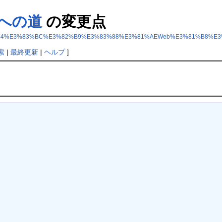
bへの道
の変更点
B4%E3%83%BC%E3%82%B9%E3%83%88%E3%81%AEWeb%E3%81%B8%E3
索
|
最終更新
|
ヘルプ
]