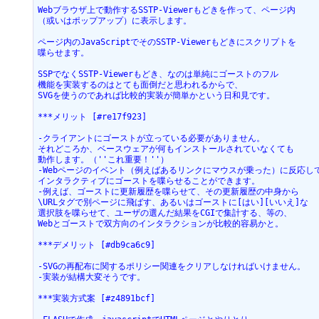
Webブラウザ上で動作するSSTP-Viewerもどきを作って、ページ内

（或いはポップアップ）に表示します。

ページ内のJavaScriptでそのSSTP-Viewerもどきにスクリプトを

喋らせます。

SSPでなくSSTP-Viewerもどき、なのは単純にゴーストのフル

機能を実装するのはとても面倒だと思われるからで、

SVGを使うのであれば比較的実装が簡単かという日和見です。

***メリット [#re17f923]

-クライアントにゴーストが立っている必要がありません。

それどころか、ベースウェアが何もインストールされていなくても

動作します。（''これ重要！''）

-Webページのイベント（例えばあるリンクにマウスが乗った）に反応して
インタラクティブにゴーストを喋らせることができます。

-例えば、ゴーストに更新履歴を喋らせて、その更新履歴の中身から

\URLタグで別ページに飛ばす、あるいはゴーストに[はい][いいえ]な

選択肢を喋らせて、ユーザの選んだ結果をCGIで集計する、等の、

Webとゴーストで双方向のインタラクションが比較的容易かと。

***デメリット [#db9ca6c9]

-SVGの再配布に関するポリシー関連をクリアしなければいけません。

-実装が結構大変そうです。

***実装方式案 [#z4891bcf]
