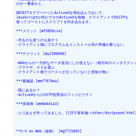
のが一番楽かと。

OBJECTタグでページにActiveXを埋め込んでおいて、

JavaScriptか何かでそのActiveXを制御、クライアントでDSSTPを

使ってゴーストにスクリプトを叩き込みます。

***メリット [#f585bcce]

-作るのも使うのも楽そう

-クライアント側にプログラムをインストール等の準備が要らない

***デメリット [#y210099d]

-Webからの一方的なデータ送信にしか使えない（相方向のインタラクショ
-ブラウザ、ＯＳを選ぶ

-クライアント側でゴーストが立っていないと意味が無い

***要確認 [#mf7979ea]

-既にあるか？

-ActiveXからのSSTP送受信のフィジビリティ

***実装例 [#m9d441a3]

-とりあえず作ってみました。[[浮子屋本舗:/other/dsstpsend.html]
**S-V on Web（仮称） [#gf715845]
