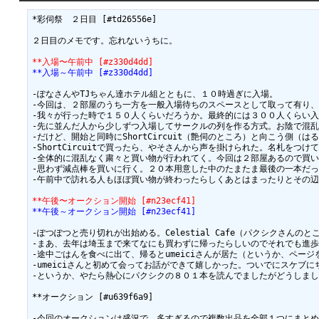
*彩伺祭　２日目 [#td26556e]

２日目のメモです。忘れないうちに。

**入場〜午前中 [#z330d4dd]
**入場～午前中 [#z330d4dd]
-ぽなさんやTJちゃん達ホテル組とともに、１０時過ぎに入場。

-今回は、２部屋のうち一方を一般入場待ちのスペースとして取って有り、
-我々が行った時で１５０人くらいだろうか。最終的には３００人くらい入
-先に並んだ人から少しずつ入場してサークルの列を作る方式。お陰で混乱
-だけど、開始と同時にShortCircuit（艶伺のところ）と向こう側
-ShortCircuitで買ったら、やそさんから声を掛けられた。名札を
-全体的に混乱なく粛々と買い物が行われてく。今回は２部屋あるので買い
-思わず減点棒を買いに行く。２０本用意した中のたまたま最後の一本だっ
-午前中で訪れる人もほぼ買い物が終わったらしくあとはまったりとその辺
**午後〜オークション開始 [#n23ecf41]
**午後～オークション開始 [#n23ecf41]
-ぽつぽつと売り切れが出始める。Celestial Cafe（パクシクさん
-まあ、去年は埼玉まで来てなにも買わずに帰ったらしいのでそれでも進歩
-途中ごはんを食べに出て、帰るとumeiciさんが居た（というか、ページ
-umeiciさんと初めて会ってお話ができて嬉しかった。ついでにスケブに
-というか、やたら熱心にパクシクの８０１本を読んでましたがどうしましたか
**オークション [#u639f6a9]

-今回のオークションは盛況で、多すぎるので複数出品を全部１つにまとめ