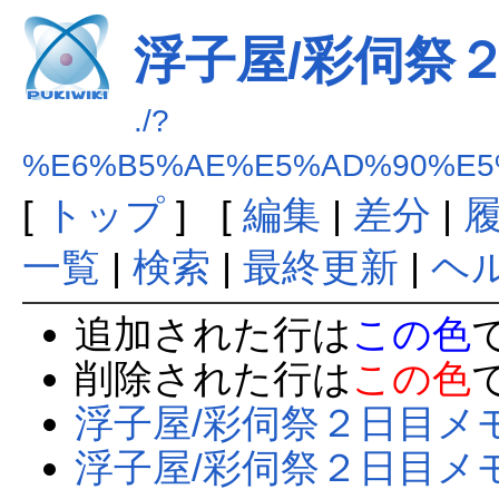
浮子屋/彩伺祭
./?
%E6%B5%AE%E5%AD%90%E5
[
トップ
] [
編集
|
差分
|
一覧
|
検索
|
最終更新
|
ヘ
追加された行は
この色
削除された行は
この色
浮子屋/彩伺祭２日目メ
浮子屋/彩伺祭２日目メ