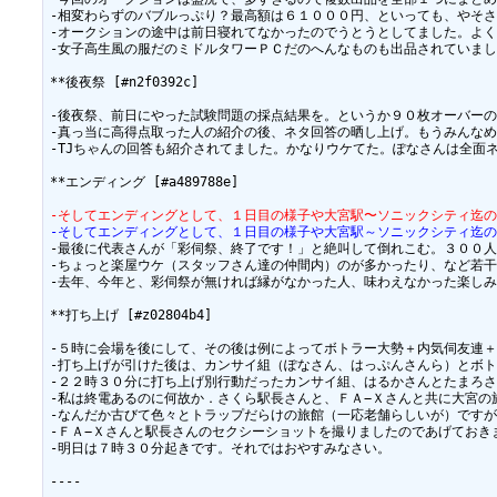
-相変わらずのバブルっぷり？最高額は６１０００円、といっても、やそさ
-オークションの途中は前日寝れてなかったのでうとうとしてました。よく
-女子高生風の服だのミドルタワーＰＣだのへんなものも出品されていまし
**後夜祭 [#n2f0392c]

-後夜祭、前日にやった試験問題の採点結果を。というか９０枚オーバーの
-真っ当に高得点取った人の紹介の後、ネタ回答の晒し上げ。もうみんなめ
-TJちゃんの回答も紹介されてました。かなりウケてた。ぽなさんは全面
**エンディング [#a489788e]

-そしてエンディングとして、１日目の様子や大宮駅〜ソニックシティ迄
-そしてエンディングとして、１日目の様子や大宮駅～ソニックシティ迄
-最後に代表さんが「彩伺祭、終了です！」と絶叫して倒れこむ。３００人
-ちょっと楽屋ウケ（スタッフさん達の仲間内）のが多かったり、など若干
-去年、今年と、彩伺祭が無ければ縁がなかった人、味わえなかった楽しみ
**打ち上げ [#z02804b4]

-５時に会場を後にして、その後は例によってボトラー大勢＋内気伺友連＋
-打ち上げが引けた後は、カンサイ組（ぽなさん、はっぷんさんら）とボト
-２２時３０分に打ち上げ別行動だったカンサイ組、はるかさんとたまろさ
-私は終電あるのに何故か．さくら駅長さんと、ＦＡ−Ｘさんと共に大宮の
-なんだか古びて色々とトラップだらけの旅館（一応老舗らしいが）ですが
-ＦＡ−Ｘさんと駅長さんのセクシーショットを撮りましたのであげておき
-明日は７時３０分起きです。それではおやすみなさい。

----
