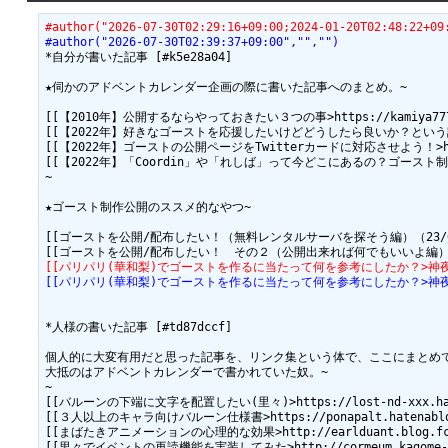
#author("2026-07-30T02:29:16+09:00;2024-01-20T02:48:22+09
#author("2026-07-30T02:39:37+09:00","","")
*自分が書いた記事 [#k5e28a04]

★伺かのアドベントカレンダー企画の際に書いた記事へのまとめ。~

[[【2010年】公開するならやっておきたい３つの事>https://kamiya777.haten
[[【2022年】好きなゴーストを応援したいけどどうしたら良いか？という話>https://k
[[【2022年】ゴーストの公開ページをTwitterカードに対応させよう！>https://k
[[【2022年】「Coordin」や「れしば」って今どこにあるの？ゴースト制作支援ツール
~

★ゴースト制作公開のススメ的なやつ~

[[ゴーストを公開/配布したい！（無料レンタルサーバを探そう編）（23/01/25更新）>ht
[[パリパリ(華和梨)でゴーストを作るに当たって何を参考にしたか？>神夜
[[パリパリ(華和梨)でゴーストを作るに当たって何を参考にしたか？>神夜
*人様の書いた記事 [#td87dccf]

個人的に大変有用だと思った記事を、リンク集という体で、ここにまとめて
大抵のはアドベントカレンダーで書かれていた奴。~

~

[[バルーンの下端に文字を配置したい(里々)>https://lost-nd-xxx.hateb
[[３人以上のキャラ向けバルーン仕様書>https://ponapalt.hatenablog.c
[[まばたきアニメーションの心理的な効果>http://earlduant.blog.fc2.
[[里々でイベントの再読機能を実装してみた>http://cormeum.kagome-kagome.com