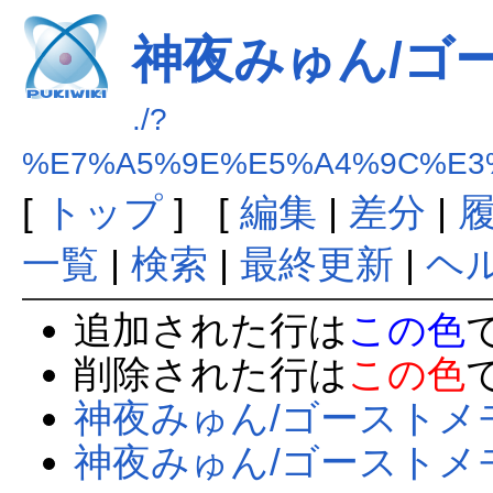
神夜みゅん/ゴ
./?
%E7%A5%9E%E5%A4%9C%E3
[
トップ
] [
編集
|
差分
|
一覧
|
検索
|
最終更新
|
ヘ
追加された行は
この色
削除された行は
この色
神夜みゅん/ゴーストメ
神夜みゅん/ゴーストメ