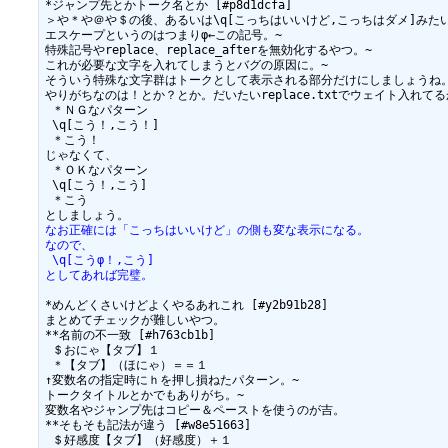
*ジャンプ先とかトーク名とか [#p8d1dcfa]

＞や＊や＠や＄の後、あるいは\q[こっちはいいけど,こっちはダメ]みた
エスケープというのはつまりφ←この記号。~

特殊記号やreplace、replace_afterを無効化するやつ。~

これが必要な文字を入れてしまうとバグの原因に。~

そういう特殊な文字群はトークとして表示される部分だけにしましょうね。
やりがちなのは！とか？とか。だいたいreplace.txtでウェイト入れてるか
 ＊ＮＧなパターン

 \q[こう！,こう！]

 ＊こう！

じゃなくて、

 ＊ＯＫなパターン

 \q[こう！,こう]

 ＊こう

なお正確には「こっちはいいけど」の側も変な表示になる。
なので、
 \q[こうφ！,こう]
としてあれば完璧。
*めんどくさいけどよくやるあれこれ [#y2b91b28]

まとめてチェックが難しいやつ。

**名前の不一致 [#h763cb1b]

 ＄おにゃ【タブ】１

 ＊【タブ】（ほにゃ）＝＝１

↑変数名の指定時にｈを押し損ねたパターン。~

トークタイトルとかでもありがち。~

変数名やジャンプ先はコピー＆ペーストを使うのが吉。

**そもそも記法が違う [#w8e51663]

 ＄好感度【タブ】（好感度）＋１
