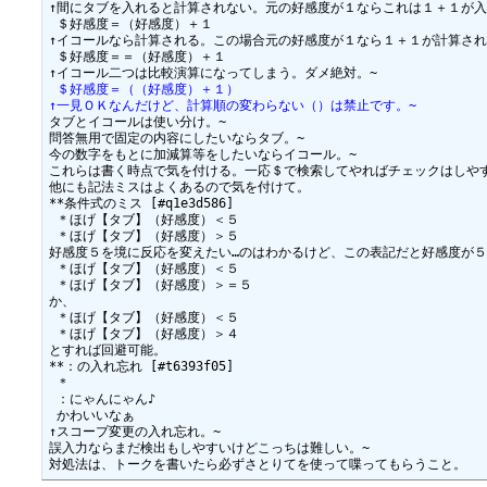
↑間にタブを入れると計算されない。元の好感度が１ならこれは１＋１が入
 ＄好感度＝（好感度）＋１

↑イコールなら計算される。この場合元の好感度が１なら１＋１が計算され
 ＄好感度＝＝（好感度）＋１

 ＄好感度＝（（好感度）＋１）
↑一見ＯＫなんだけど、計算順の変わらない（）は禁止です。~
タブとイコールは使い分け。~

問答無用で固定の内容にしたいならタブ。~

今の数字をもとに加減算等をしたいならイコール。~

これらは書く時点で気を付ける。一応＄で検索してやればチェックはしやす
他にも記法ミスはよくあるので気を付けて。

**条件式のミス [#q1e3d586]

 ＊ほげ【タブ】（好感度）＜５

 ＊ほげ【タブ】（好感度）＞５

好感度５を境に反応を変えたい…のはわかるけど、この表記だと好感度が５
 ＊ほげ【タブ】（好感度）＜５

 ＊ほげ【タブ】（好感度）＞＝５

か、

 ＊ほげ【タブ】（好感度）＜５

 ＊ほげ【タブ】（好感度）＞４

とすれば回避可能。

**：の入れ忘れ [#t6393f05]

 ＊

 ：にゃんにゃん♪

 かわいいなぁ

↑スコープ変更の入れ忘れ。~

誤入力ならまだ検出もしやすいけどこっちは難しい。~
