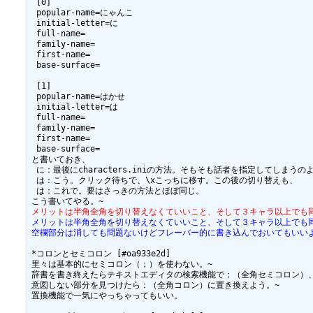
 [0]

 popular-name=にゃんこ

 initial-letter=に

 full-name=

 family-name=

 first-name=

 base-surface=

 [1]

 popular-name=はかせ

 initial-letter=は

 full-name=

 family-name=

 first-name=

 base-surface=

と書いておき、

 に：最後にcharacters.iniの方法。そもそも話者を指定してしまうの
 は：こう。クリック待ちで、\xこっちに移す。この後の切り替えも、

 は：これで。要はさっきの方法とほぼ同じ。

メリットは半角全角を切り替えなくていいこと、そして３キャラ以上でも
メリットは半角全角を切り替えなくていいこと、そして３キャラ以上でも
空欄部分は消しても問題ないけどフレーバー的に書き込んでおいてもいい
*コロンとセミコロン [#oa933e2d]

里々は基本的にセミコロン（；）を使わない。~

辞書を書き終えたらテキストエディタの検索機能で；（全角セミコロン）、
意図しない部分を見つけたら：（全角コロン）に置き換えよう。~

置換機能で一気にやっちゃってもいい。
