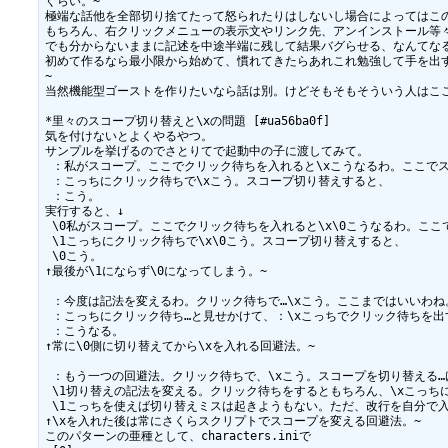
ぐらい。~

極端な話他を全部切り捨てたって怒られたりはしないし場合によってはこの
もちろん、右クリックメニューの表示文やリンク先、アンインストール等々
でも分からないままに記述を中途半端に残して結果バグらせる、なんてなる
初めて作るなら最小限から始めて、慣れてきたらあれこれ勉強して手を出す
~

当然機能型ゴーストを作りたいなら話は別。けどそもそもそういう人はここ
*里々のスコープ切り替えと\xの問題 [#ua56ba0f]

気を付けないとよくやるやつ。

サンプルを挙げるのでさとりてで起動中の子に渡してみて。

 ：私がスコープ。ここでクリック待ちを入れると\xこうなるわ。ここでス
 ：こっちにクリック待ちで\xこう。スコープ切り替えすると、

 ：こう。

実行すると、↓

 \0私がスコープ。ここでクリック待ちを入れると\x\0こうなるわ。ここ
 \1こっちにクリック待ちで\x\0こう。スコープ切り替えすると、

 \0こう。

↑最後が\1にならず\0になってしまう。~

 ：今度は記法を変えるわ。クリック待ちで…\xこう。ここまではいいわね
 ：こっちにクリック待ち…と見せかけて、：\xこっちでクリック待ちを出
 ：こうなる。

↑常に\0側に切り替えてから\xを入れる回避法。~

 ：もう一つの回避法。クリック待ちで、\xこう。スコープを切り替える…け
 \1切り替えの記法を変える。クリック待ちをするともちろん、\xこっち
 \1こっちを使えば切り替えミスは起きようもない。ただ、改行を自分で入
↑\xを入れた後は常にさくらスクリプトでスコープを変える回避法。~

このパターンの亜種として、characters.iniで
