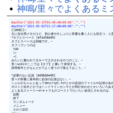
神鳴/里々でよくあるミ
#author("2021-05-15T03:40:48+09:00","","")
#author("2022-05-02T21:17:08+09:00","","")
[[神鳴]]~

主に自分用メモだけど、初心者や久しぶりに辞書を書く人にも役立つ、と思
*タブとスペース [#fa458e99]

タブとスペースは別物です。~

タブっていうのは

 tab

 |←

 →|

みたいに書かれてるキーで入力されるやつのこと。~

里々wikiやここでは【タブ】と書いて表現する。~

採用条件とかなんとかでよく使うので覚えておこう。~

*必要のない記述 [#d9bb0e90]

里々の辞書に基本的に必須の記述はない。~

シェルがちゃんとあってdescript.txtとかの必須のファイルや記述があれ
ポストと狛犬とかではヘッドラインセンサとか時計合わせとかいろいろある
よくあるストーリーorキャラものゴーストでだいたい必須とされるのは、

 起動

 終了

 ランダムトーク

 メニュー

 さわり反応
