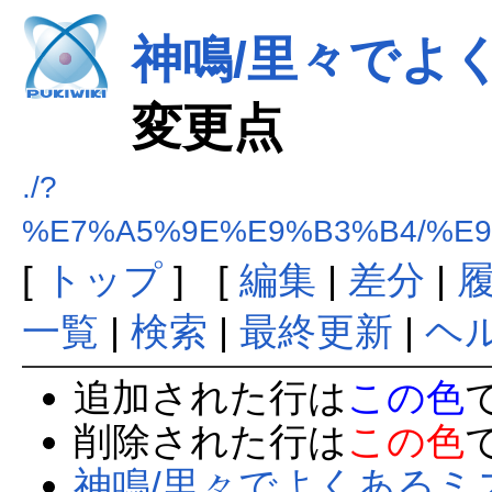
神鳴/里々でよ
変更点
./?
%E7%A5%9E%E9%B3%B4/%E
[
トップ
] [
編集
|
差分
|
一覧
|
検索
|
最終更新
|
ヘ
追加された行は
この色
削除された行は
この色
神鳴/里々でよくあるミ