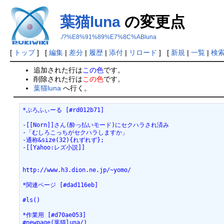
葉猫luna
の変更点
./?%E8%91%89%E7%8C%ABluna
[
トップ
] [
編集
|
差分
|
履歴
|
添付
|
リロード
] [
新規
|
一覧
|
検
追加された行は
この色
です。
削除された行は
この色
です。
葉猫luna
へ行く。
*ぷろふぃーる [#rd012b71]

-[[Norn]]さん(酔っ払いモード)にセクハラされ済み

-「むしろこっちがセクハラしますか」

-通称&size(32){れずれず};

-[[Yahoo:レズ小説]]

http://www.h3.dion.ne.jp/~yomo/

*関連ページ [#dad116eb]

#ls()

*作業用 [#d70ae053]

#newpage(葉猫luna/)
