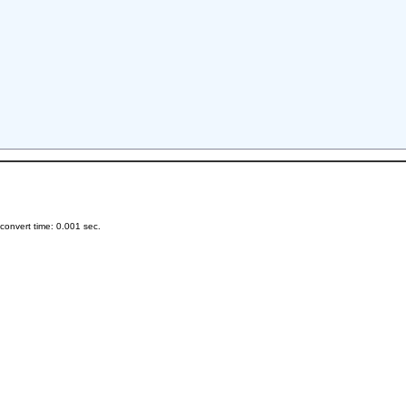
onvert time: 0.001 sec.