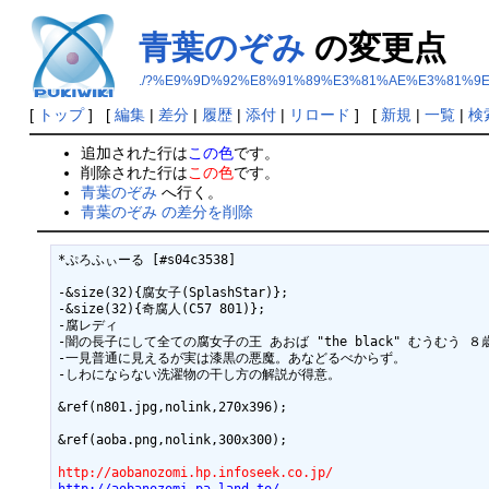
青葉のぞみ
の変更点
./?%E9%9D%92%E8%91%89%E3%81%AE%E3%81%9
[
トップ
] [
編集
|
差分
|
履歴
|
添付
|
リロード
] [
新規
|
一覧
|
検
追加された行は
この色
です。
削除された行は
この色
です。
青葉のぞみ
へ行く。
青葉のぞみ の差分を削除
*ぷろふぃーる [#s04c3538]

-&size(32){腐女子(SplashStar)};

-&size(32){奇腐人(C57 801)};

-腐レディ

-闇の長子にして全ての腐女子の王 あおば "the black" むうむう ８歳
-一見普通に見えるが実は漆黒の悪魔。あなどるべからず。

-しわにならない洗濯物の干し方の解説が得意。

&ref(n801.jpg,nolink,270x396);

&ref(aoba.png,nolink,300x300);

http://aobanozomi.hp.infoseek.co.jp/