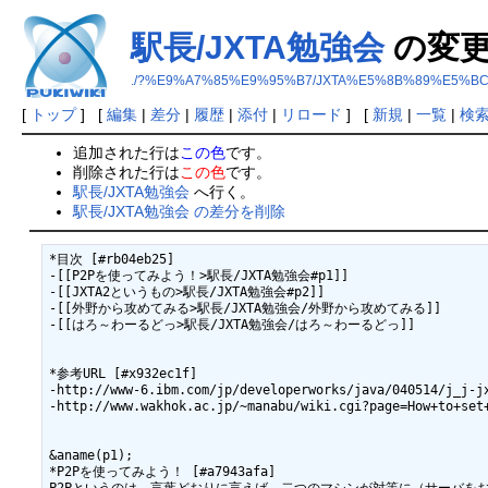
駅長/JXTA勉強会
の変
./?%E9%A7%85%E9%95%B7/JXTA%E5%8B%89%E5%B
[
トップ
] [
編集
|
差分
|
履歴
|
添付
|
リロード
] [
新規
|
一覧
|
検
追加された行は
この色
です。
削除された行は
この色
です。
駅長/JXTA勉強会
へ行く。
駅長/JXTA勉強会 の差分を削除
*目次 [#rb04eb25]

-[[P2Pを使ってみよう！>駅長/JXTA勉強会#p1]]

-[[JXTA2というもの>駅長/JXTA勉強会#p2]]

-[[外野から攻めてみる>駅長/JXTA勉強会/外野から攻めてみる]]

-[[はろ～わーるどっ>駅長/JXTA勉強会/はろ～わーるどっ]]

*参考URL [#x932ec1f]

-http://www-6.ibm.com/jp/developerworks/java/040514/j_j-jx
-http://www.wakhok.ac.jp/~manabu/wiki.cgi?page=How+to+set+
&aname(p1);

*P2Pを使ってみよう！ [#a7943afa]
