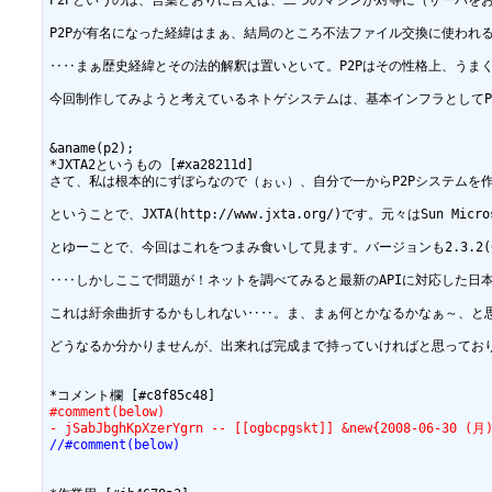
P2Pというのは、言葉どおりに言えば、二つのマシンが対等に（サーバを
P2Pが有名になった経緯はまぁ、結局のところ不法ファイル交換に使われ
‥‥まぁ歴史経緯とその法的解釈は置いといて。P2Pはその性格上、うま
今回制作してみようと考えているネトゲシステムは、基本インフラとしてP
&aname(p2);

*JXTA2というもの [#xa28211d]

さて、私は根本的にずぼらなので（ぉぃ）、自分で一からP2Pシステムを
ということで、JXTA(http://www.jxta.org/)です。元
とゆーことで、今回はこれをつまみ食いして見ます。バージョンも2.3.2
‥‥しかしここで問題が！ネットを調べてみると最新のAPIに対応した日
これは紆余曲折するかもしれない‥‥。ま、まぁ何とかなるかなぁ～、と思
どうなるか分かりませんが、出来れば完成まで持っていければと思っておりま
#comment(below)
- jSabJbghKpXzerYgrn -- [[ogbcpgskt]] &new{2008-06-30 (月
//#comment(below)