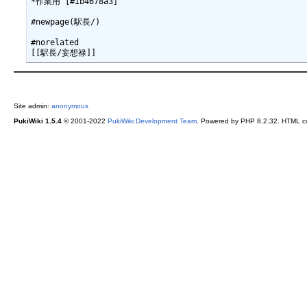
*作業用 [#ib4678a3]

#newpage(駅長/)

#norelated

Site admin:
anonymous
PukiWiki 1.5.4
© 2001-2022
PukiWiki Development Team
. Powered by PHP 8.2.32. HTML co