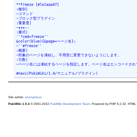
**freeze [#le1aaa47]
:種別|
~コマンド
~ブロック型プラグイン
:重要度|
~★★★☆☆
:書式|
''?cmd=freeze''
&color(blue){&page=ページ名};
~''#freeze''
:概要|
~対象のページを凍結し、不用意に変更できないようにします。
:引数|
~ページ名には凍結するページを指定します。ページ名はエンコードされ
#navi(PukiWiki/1.4/マニュアル/プラグイン)
Site admin:
anonymous
PukiWiki 1.5.4
© 2001-2022
PukiWiki Development Team
. Powered by PHP 8.2.32. HTML c