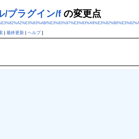
アル/プラグイン/f
の変更点
%A5%E3%82%A2%E3%83%AB/%E3%83%97%E3%83%A9%E3%82%B0%E3%82%A
索
|
最終更新
|
ヘルプ
]
。