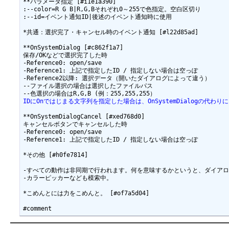
**パラメータ指定 [#i1e1a390]

:--color=R G B|R,G,Bそれぞれ0～255で色指定。空白区切り

:--id=イベント通知ID|後述のイベント通知時に使用

*共通：選択完了・キャンセル時のイベント通知 [#l22d85ad]

**OnSystemDialog [#c862f1a7]

保存/OKなどで選択完了した時

-Reference0: open/save

-Reference1: 上記で指定したID / 指定しない場合は空っぽ

-Reference2以降: 選択データ（開いたダイアログによって違う）

--ファイル選択の場合は選択したファイルパス

IDにOnではじまる文字列を指定した場合は、OnSystemDialogの代わり
**OnSystemDialogCancel [#xed768d0]

キャンセルボタンでキャンセルした時

-Reference0: open/save

-Reference1: 上記で指定したID / 指定しない場合は空っぽ

*その他 [#h0fe7814]

-すべての動作は非同期で行われます。何を意味するかというと、ダイアロ
-カラーピッカーなども模索中。

*こめんとには力をこめんと。 [#of7a5d04]
