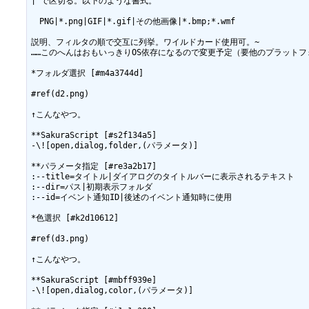
| で区切る。以下のような書式。

　PNG|*.png|GIF|*.gif|その他画像|*.bmp;*.wmf

説明、フィルタの順で交互に列挙。ワイルドカード使用可。~

……このへんはおもいっきりOS依存になるので変更予定（要他のプラットフ
*フォルダ選択 [#m4a3744d]

#ref(d2.png)

↑こんなやつ。

**SakuraScript [#s2f134a5]

-\![open,dialog,folder,(パラメータ)]

**パラメータ指定 [#re3a2b17]

:--title=タイトル|ダイアログのタイトルバーに表示されるテキスト

:--dir=パス|初期表示フォルダ

:--id=イベント通知ID|後述のイベント通知時に使用

*色選択 [#k2d10612]

#ref(d3.png)

↑こんなやつ。

**SakuraScript [#mbff939e]

-\![open,dialog,color,(パラメータ)]
