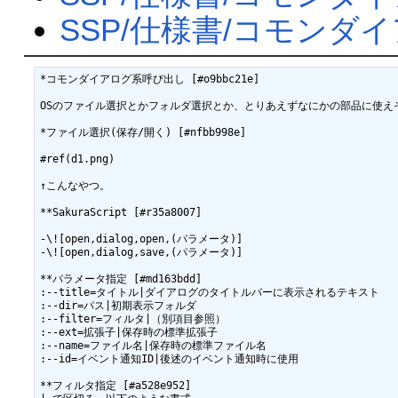
SSP/仕様書/コモンダ
*コモンダイアログ系呼び出し [#o9bbc21e]

OSのファイル選択とかフォルダ選択とか、とりあえずなにかの部品に使え
*ファイル選択(保存/開く) [#nfbb998e]

#ref(d1.png)

↑こんなやつ。

**SakuraScript [#r35a8007]

-\![open,dialog,open,(パラメータ)]

-\![open,dialog,save,(パラメータ)]

**パラメータ指定 [#md163bdd]

:--title=タイトル|ダイアログのタイトルバーに表示されるテキスト

:--dir=パス|初期表示フォルダ

:--filter=フィルタ|（別項目参照）

:--ext=拡張子|保存時の標準拡張子

:--name=ファイル名|保存時の標準ファイル名

:--id=イベント通知ID|後述のイベント通知時に使用

**フィルタ指定 [#a528e952]
