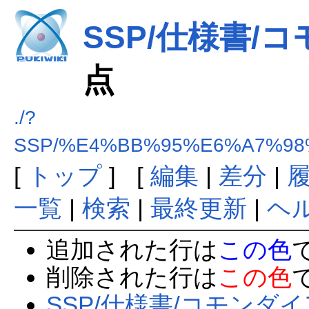
SSP/仕様書/
点
./?
SSP/%E4%BB%95%E6%A7%9
[
トップ
] [
編集
|
差分
|
一覧
|
検索
|
最終更新
|
ヘ
追加された行は
この色
削除された行は
この色
SSP/仕様書/コモンダ