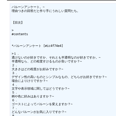
バルーンアンケート。~

理由つきの回答だと作り手にうれしい質問たち。

【目次】

>

#contents

*バルーンアンケート [#ic4f74e4]

>１．

透けないのが好きですか、それとも半透明なのが好きですか。~

半透明なら、どの程度すけるものが良いですか？~

２．

大きさはどの程度がお好みですか？~

３．

デザイン性の高いものとシンプルなもの、どちらがお好きですか？~

場合によりけりですか？~

４．

文字や表示領域に関してはどうですか？~

５．

柄や色に好みはありますか？~

６．

ゴーストによってバルーンを変えますか？~

７．

どんなバルーンがお気に入りですか？~

８．
