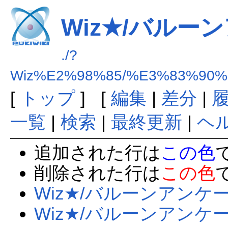
Wiz★/バルー
./?
Wiz%E2%98%85/%E3%83%90
[
トップ
] [
編集
|
差分
|
一覧
|
検索
|
最終更新
|
ヘ
追加された行は
この色
削除された行は
この色
Wiz★/バルーンアンケ
Wiz★/バルーンアンケ