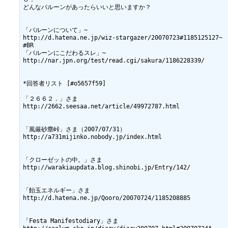
どんなバルーンがあったらいいと思いますか？

「バルーンについて」~

http://d.hatena.ne.jp/wiz-stargazer/20070723#1185125127~

#BR

「バルーンにこだわるスレ」~

http://nar.jpn.org/test/read.cgi/sakura/1186228339/

*回答者リスト [#o5657f59]

「２６６２．」さま

http://2662.seesaa.net/article/49972787.html

「風厳砂塵峠」さま（2007/07/31）

http://a731mijinko.nobody.jp/index.html

「クローゼットの中。」さま

http://warakiaupdata.blog.shinobi.jp/Entry/142/

「飴玉エネルギー」さま

http://d.hatena.ne.jp/Qooro/20070724/1185208885

「Festa Manifestodiary」さま
