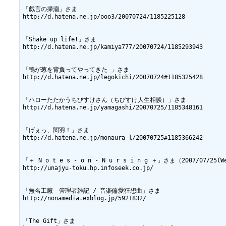
「戯言の掃溜」さま

http://d.hatena.ne.jp/ooo3/20070724/1185225128

「Shake up life!」さま

http://d.hatena.ne.jp/kamiya777/20070724/1185293943

「鴨が葱を背負ってやってきた 」さま

http://d.hatena.ne.jp/legokichi/20070724#1185325428

「ハローたたかうちびすけさん（ちびすけ人生相談）」さま

http://d.hatena.ne.jp/yamagashi/20070725/1185348161

「げぇっ、関羽！」さま

http://d.hatena.ne.jp/monaura_l/20070725#1185366242

「＋ N o t e s - o n - N u r s i n g ＋」さま（2007/07/25(We
http://unajyu-toku.hp.infoseek.co.jp/

「無名工廠　管理者雑記 / 音楽偏愛狂想曲」さま

http://nonamedia.exblog.jp/5921832/
