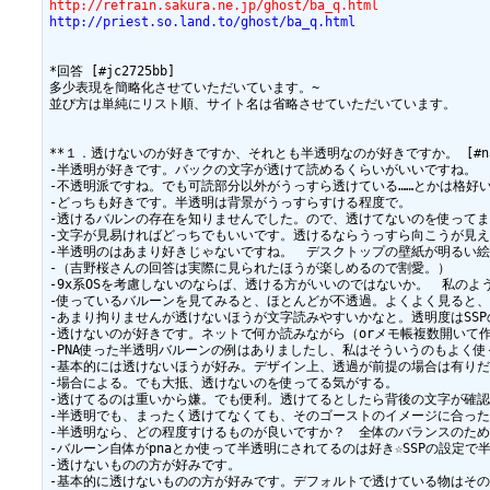
http://refrain.sakura.ne.jp/ghost/ba_q.html
http://priest.so.land.to/ghost/ba_q.html