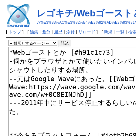
レゴキチ/Webゴースト
./?%E3%83%AC%E3%82%B4%E3%82%AD%E3%83%81
[
トップ
] [
編集
|
差分
|
履歴
|
添付
|
リロード
] [
新規
|
一覧
|
検