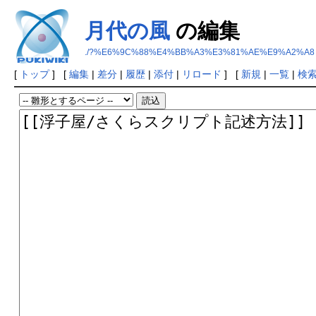
月代の風
の編集
./?%E6%9C%88%E4%BB%A3%E3%81%AE%E9%A2%A8
[
トップ
] [
編集
|
差分
|
履歴
|
添付
|
リロード
] [
新規
|
一覧
|
検