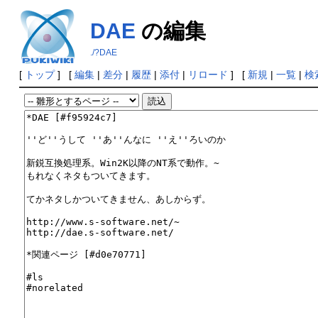
DAE
の編集
./?DAE
[
トップ
] [
編集
|
差分
|
履歴
|
添付
|
リロード
] [
新規
|
一覧
|
検