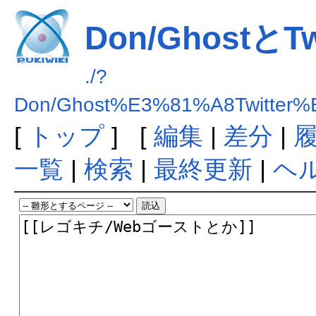
Don/GhostとT
./?
Don/Ghost%E3%81%A8Twitt
[
トップ
] [
編集
|
差分
|
一覧
|
検索
|
最終更新
|
ヘ