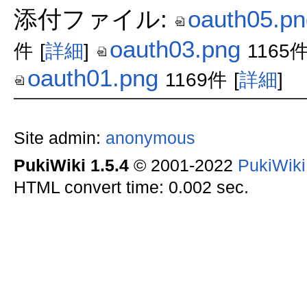
添付ファイル:
oauth05.pn
oauth03.png
件
[
詳細
]
1165
oauth01.png
1169件
[
詳細
]
Site admin:
anonymous
PukiWiki 1.5.4
© 2001-2022
PukiWik
HTML convert time: 0.002 sec.