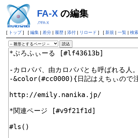
FA-X
の編集
./?FA-X
[
トップ
] [
編集
|
差分
|
履歴
|
添付
|
リロード
] [
新規
|
一覧
|
検