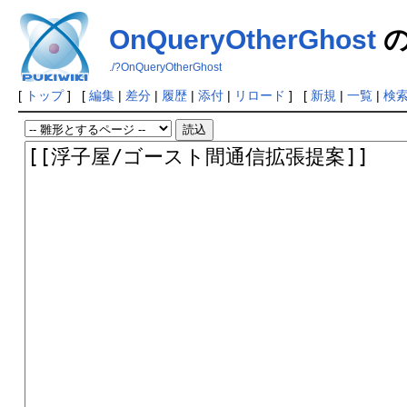
OnQueryOtherGhost
の
./?OnQueryOtherGhost
[
トップ
] [
編集
|
差分
|
履歴
|
添付
|
リロード
] [
新規
|
一覧
|
検