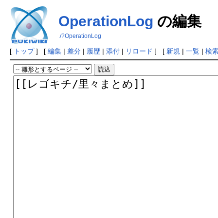
OperationLog
の編集
./?OperationLog
[
トップ
] [
編集
|
差分
|
履歴
|
添付
|
リロード
] [
新規
|
一覧
|
検