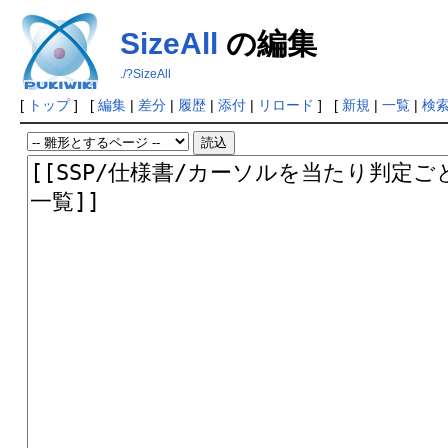
SizeAll
の編集
./?SizeAll
[
トップ
] [
編集
|
差分
|
履歴
|
添付
|
リロード
] [
新規
|
一覧
|
検