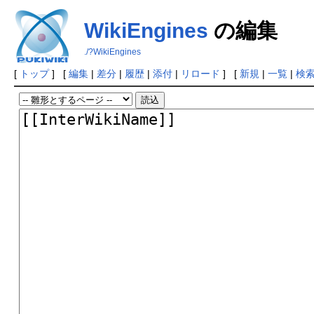
WikiEngines
の編集
./?WikiEngines
[
トップ
] [
編集
|
差分
|
履歴
|
添付
|
リロード
] [
新規
|
一覧
|
検