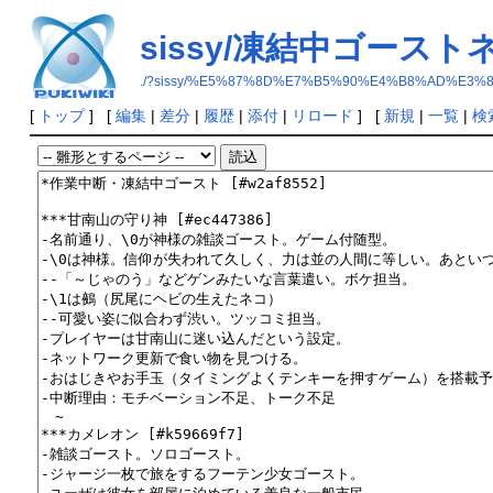
sissy/凍結中ゴースト
./?sissy/%E5%87%8D%E7%B5%90%E4%B8%AD%E
[
トップ
] [
編集
|
差分
|
履歴
|
添付
|
リロード
] [
新規
|
一覧
|
検