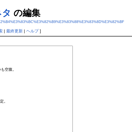
ネタ
の編集
3%82%B4%E3%83%BC%E3%82%B9%E3%83%88%E3%83%8D%E3%82%BF
索
|
最終更新
|
ヘルプ
]