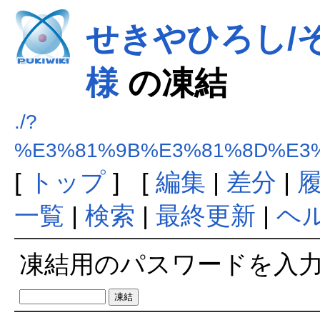
せきやひろし/
様
の凍結
./?
%E3%81%9B%E3%81%8D%E3
[
トップ
] [
編集
|
差分
|
一覧
|
検索
|
最終更新
|
ヘ
凍結用のパスワードを入