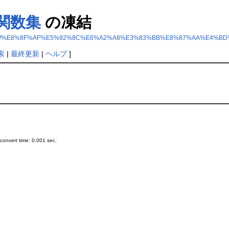
関数集
の凍結
8B/%E8%8F%AF%E5%92%8C%E6%A2%A8%E3%83%BB%E8%87%AA%E4%B
索
|
最終更新
|
ヘルプ
]
onvert time: 0.001 sec.