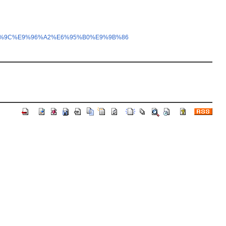
D%9C%E9%96%A2%E6%95%B0%E9%9B%86