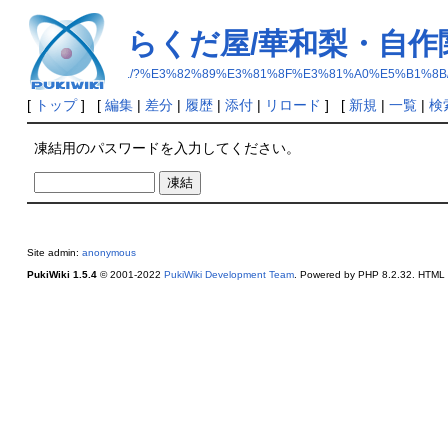
らくだ屋/華和梨・自作
./?%E3%82%89%E3%81%8F%E3%81%A0%E5%B1%
[
トップ
] [
編集
|
差分
|
履歴
|
添付
|
リロード
] [
新規
|
一覧
|
検
凍結用のパスワードを入力してください。
Site admin:
anonymous
PukiWiki 1.5.4
© 2001-2022
PukiWiki Development Team
. Powered by PHP 8.2.32. HTML c