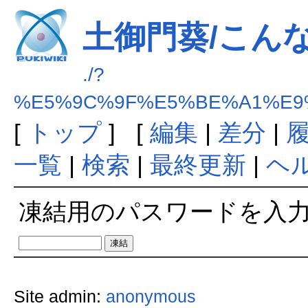
土御門葵/こん
./?
%E5%9C%9F%E5%BE%A1%E9
[
トップ
] [
編集
|
差分
|
一覧
|
検索
|
最終更新
|
ヘ
凍結用のパスワードを入
Site admin:
anonymous