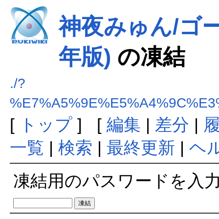
神夜みゅん/ゴー
年版)
の凍結
./?
%E7%A5%9E%E5%A4%9C%E3
[
トップ
] [
編集
|
差分
|
一覧
|
検索
|
最終更新
|
ヘ
凍結用のパスワードを入