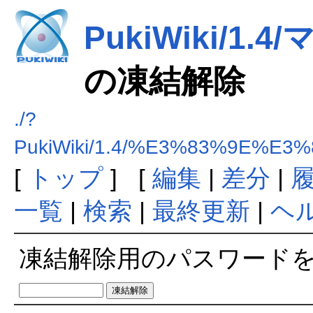
PukiWiki/1
の凍結解除
./?
PukiWiki/1.4/%E3%83%9E%
[
トップ
] [
編集
|
差分
|
一覧
|
検索
|
最終更新
|
ヘ
凍結解除用のパスワード