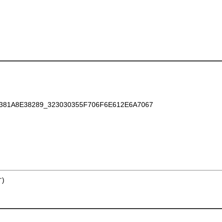
81A8E38289_323030355F706F6E612E6A7067
)