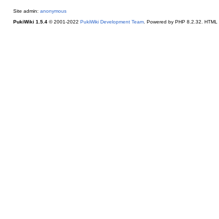
Site admin:
anonymous
PukiWiki 1.5.4
© 2001-2022
PukiWiki Development Team
. Powered by PHP 8.2.32. HTML c