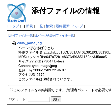
添付ファイルの情報
[
トップ
] [
新規
|
一覧
|
検索
|
最終更新
|
ヘルプ
]
[
添付ファイル一覧
] [
全ページの添付ファイル一覧
]
2005_pona.jpg
ページ:ぽな@ばぐとら
格納ファイル名:attach/E381BDE381AA40E381B0E38190E3
MD5ハッシュ値:e047a72b1e8373d96851182dc345aac5
サイズ:77.2KB (79047 bytes)
Content-type:image/jpeg
登録日時:2006/12/09 22:46:07
アクセス数:2172
このファイルは凍結されています。
このファイルを凍結解除します。(管理者パスワードが必要です
パスワード: