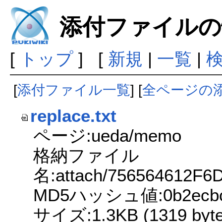
添付ファイルの
[
トップ
] [
新規
|
一覧
|
[
添付ファイル一覧
] [
全ページの
replace.txt
ページ:ueda/memo
格納ファイル
名:attach/756564612F
MD5ハッシュ値:0b2ecbc2d
サイズ:1.3KB (1319 byte