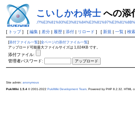
こいしかわ斡士
への添
./?%E3%81%93%E3%81%84%E3%81%97%E3%81%8B
[
トップ
] [
編集
|
差分
|
履歴
|
添付
|
リロード
] [
新規
|
一覧
|
検
[
添付ファイル一覧
] [
全ページの添付ファイル一覧
]
アップロード可能最大ファイルサイズは 1,024KB です。
添付ファイル:
管理者パスワード:
Site admin:
anonymous
PukiWiki 1.5.4
© 2001-2022
PukiWiki Development Team
. Powered by PHP 8.2.32. HTML co